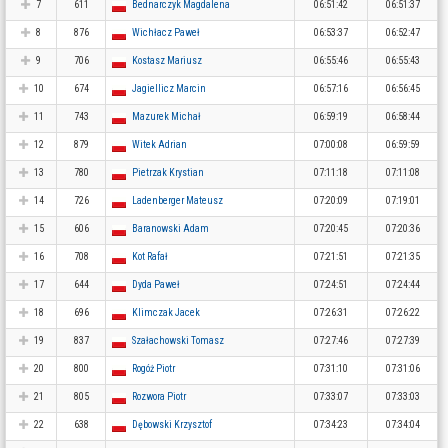
7
611
Bednarczyk Magdalena
06:51:42
06:51:37
8
876
Wichłacz Paweł
06:53:37
06:52:47
9
706
Kostasz Mariusz
06:55:46
06:55:43
10
674
Jagiellicz Marcin
06:57:16
06:56:45
11
743
Mazurek Michał
06:59:19
06:58:44
12
879
Witek Adrian
07:00:08
06:59:59
13
780
Pietrzak Krystian
07:11:18
07:11:08
14
726
Ladenberger Mateusz
07:20:09
07:19:01
15
606
Baranowski Adam
07:20:45
07:20:36
16
708
Kot Rafał
07:21:51
07:21:35
17
644
Dyda Paweł
07:24:51
07:24:44
18
696
Klimczak Jacek
07:26:31
07:26:22
19
837
Szałachowski Tomasz
07:27:46
07:27:39
20
800
Rogóż Piotr
07:31:10
07:31:06
21
805
Rozwora Piotr
07:33:07
07:33:03
22
638
Dębowski Krzysztof
07:34:23
07:34:04