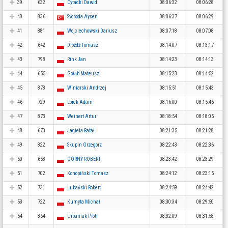
39
632
Cytacki Dawid
08:06:32
08:06:28
40
836
Svoboda Aysen
08:06:37
08:06:29
41
881
Wojciechowski Dariusz
08:07:18
08:07:08
42
642
Dróżdż Tomasz
08:14:07
08:13:17
43
798
Rink Jan
08:14:23
08:14:13
44
655
Gołąb Mateusz
08:15:23
08:14:52
45
878
Winiarski Andrzej
08:15:51
08:15:43
46
729
Lorek Adam
08:16:00
08:15:46
47
873
Weinert Artur
08:18:54
08:18:05
48
673
Jagiela Rafał
08:21:35
08:21:28
49
822
Skupin Grzegorz
08:22:43
08:22:36
50
658
GÓRNY ROBERT
08:23:42
08:23:29
51
702
Konopiński Tomasz
08:24:12
08:23:15
52
731
Lubański Robert
08:24:59
08:24:42
53
722
Kurnyta Michał
08:30:34
08:29:50
54
864
Urbaniak Piotr
08:32:09
08:31:58