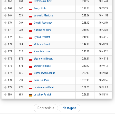
167
669
Hetmański Arek
10:36:52
10:35:43
168
842
Szmyt Piotr
10:39:27
10:39:19
169
733
Łętowski Mariusz
10:42:06
10:41:54
170
769
Orecki Radosław
10:43:42
10:42:50
171
720
Kundys Karolina
10:43:49
10:43:38
172
645
Dytko Krzysztof
10:44:19
10:44:16
173
884
Woźniak Paweł
10:44:19
10:43:13
174
715
Kruk Katarzyna
10:45:38
10:45:32
175
875
Węclewski Robert
10:46:31
10:45:14
176
874
Wewior Tomasz
10:49:40
10:49:13
177
625
Chodakowski Jakub
10:50:19
10:49:58
178
710
Kowalski Piotr
10:50:19
10:49:56
179
676
Janiszewski Rafał
10:51:53
10:51:07
180
683
Jeschak Patrick
10:56:25
10:56:18
Poprzednia
Następna