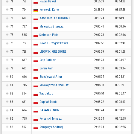
71
778
Piątas Paweł
08:55:39
08:54:39
72
704
Konowski Kuno
08:58:09
08:57:58
73
690
KASZKOWIAK BOGUMIŁ
08:59:24
08:58:41
74
737
Malewicz Grzegorz
09:00:41
09:00:16
75
835
Stelmach Piotr
09:02:23
09:02:16
76
762
Nowak Grzegorz Paweł
09:02:55
09:02:48
77
728
LISOWSKI GRZEGORZ
09:03:09
09:01:59
78
637
Deja Dariusz
09:03:23
09:03:07
79
603
Baran Kamil
09:03:38
09:03:14
80
616
Błażejewski Artur
09:05:07
09:04:31
81
745
Mikołajczak Arkadiusz
09:05:18
09:05:01
82
834
Stec Jakub
09:05:54
09:05:47
83
631
Cupriak Daniel
09:08:22
09:08:10
84
604
BARAN ZENON
09:09:44
09:08:31
85
705
Korpalski Tomasz
09:13:04
09:12:05
86
802
Rompczyk Andrzej
09:13:04
09:12:55