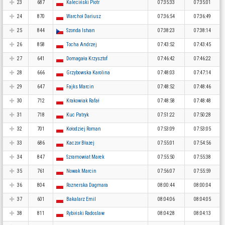
23
687
Kaleciński Piotr
07:35:33
07:35:01
24
870
Warchoł Dariusz
07:36:54
07:36:49
25
844
Szonda Istvan
07:38:23
07:38:14
26
858
Tocha Andrzej
07:43:52
07:43:45
27
641
Domagała Krzysztof
07:46:42
07:46:22
28
666
Grzybowska Karolina
07:48:03
07:47:14
29
647
Fajks Marcin
07:48:52
07:48:46
30
712
Krakowiak Rafał
07:48:58
07:48:48
31
718
Kuc Patryk
07:51:22
07:50:28
32
701
Kołodziej Roman
07:53:09
07:53:05
33
686
Kaczor Błażej
07:55:01
07:54:56
34
847
Szramowiat Marek
07:55:50
07:55:38
35
761
Nowak Marcin
07:56:07
07:55:59
36
804
Roznerska Dagmara
08:00:44
08:00:04
37
601
Bakalarz Emil
08:04:06
08:04:05
38
811
Rybiński Radoslaw
08:04:28
08:04:13