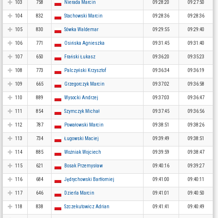
103
758
Nierada Marcin
09:28:20
09:27:50
104
832
Stachowski Marcin
09:28:36
09:28:36
105
830
Sówka Waldemar
09:29:55
09:29:40
106
771
Osińska Agnieszka
09:31:45
09:31:40
107
650
Frański Łukasz
09:36:20
09:35:23
108
773
Palczyński Krzysztof
09:36:34
09:36:19
109
665
Grzegorczyk Marcin
09:37:02
09:36:58
110
889
Wysocki Andrzej
09:37:03
09:36:47
111
854
Szymczyk Michał
09:37:45
09:36:56
112
787
Powałowski Marcin
09:38:51
09:38:26
113
734
Ługowski Maciej
09:39:49
09:38:51
114
885
Woźniak Wojciech
09:39:59
09:38:47
115
621
Bosak Przemysław
09:40:16
09:39:27
116
684
Jędrychowski Bartłomiej
09:41:00
09:40:11
117
646
Dzierla Marcin
09:41:01
09:40:50
118
838
Szczekutowicz Adrian
09:41:41
09:40:49