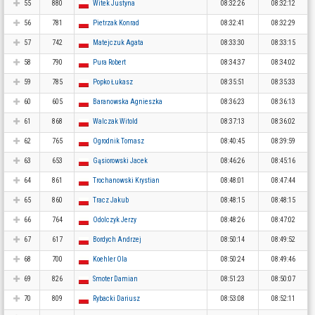
55
880
Witek Justyna
08:32:26
08:32:12
56
781
Pietrzak Konrad
08:32:41
08:32:29
57
742
Matejczuk Agata
08:33:30
08:33:15
58
790
Pura Robert
08:34:37
08:34:02
59
785
Popko Łukasz
08:35:51
08:35:33
60
605
Baranowska Agnieszka
08:36:23
08:36:13
61
868
Walczak Witold
08:37:13
08:36:02
62
765
Ogrodnik Tomasz
08:40:45
08:39:59
63
653
Gąsiorowski Jacek
08:46:26
08:45:16
64
861
Trochanowski Krystian
08:48:01
08:47:44
65
860
Tracz Jakub
08:48:15
08:48:15
66
764
Odolczyk Jerzy
08:48:26
08:47:02
67
617
Bordych Andrzej
08:50:14
08:49:52
68
700
Koehler Ola
08:50:24
08:49:46
69
826
Smoter Damian
08:51:23
08:50:07
70
809
Rybacki Dariusz
08:53:08
08:52:11