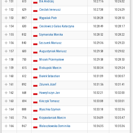
151
613
Bik Andrzej
10:27:16
10:26:32
152
629
Cieślak Ireneusz
10:27:38
10:26:29
153
887
Wygralak Piotr
10:28:28
10:28:10
154
630
Cieślewicz-Galas Katarzyna
10:28:49
10:28:17
155
852
Szymańska Monika
10:28:52
10:28:22
156
840
Szczurek Mariusz
10:29:36
10:29:23
157
600
Augustyniak Mariusz
10:29:58
10:29:02
158
750
Misiak Przemysław
10:29:58
10:28:53
159
615
Biskupski Marcin
10:30:34
10:29:24
160
612
Białek Sebastian
10:31:09
10:30:07
161
892
Zdunek Józef
10:31:56
10:31:41
162
668
Hawryliszyn Jan
10:32:21
10:32:00
163
694
Kińczyk Tomasz
10:33:08
10:33:01
164
888
Wyschka Szymon
10:33:18
10:32:36
165
716
Krzyżostaniak Marcin
10:36:09
10:35:47
166
867
Walaszkowska Dominika
10:36:35
10:35:36