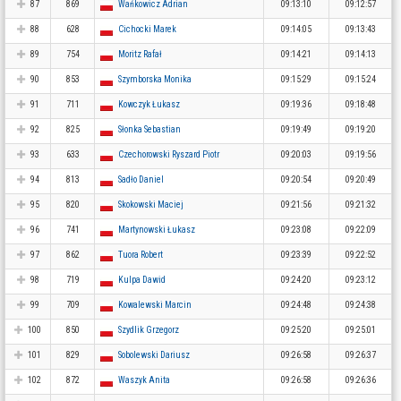
87
869
Wańkowicz Adrian
09:13:10
09:12:57
88
628
Cichocki Marek
09:14:05
09:13:43
89
754
Moritz Rafał
09:14:21
09:14:13
90
853
Szymborska Monika
09:15:29
09:15:24
91
711
Kowczyk Łukasz
09:19:36
09:18:48
92
825
Słonka Sebastian
09:19:49
09:19:20
93
633
Czechorowski Ryszard Piotr
09:20:03
09:19:56
94
813
Sadło Daniel
09:20:54
09:20:49
95
820
Skokowski Maciej
09:21:56
09:21:32
96
741
Martynowski Łukasz
09:23:08
09:22:09
97
862
Tuora Robert
09:23:39
09:22:52
98
719
Kulpa Dawid
09:24:20
09:23:12
99
709
Kowalewski Marcin
09:24:48
09:24:38
100
850
Szydlik Grzegorz
09:25:20
09:25:01
101
829
Sobolewski Dariusz
09:26:58
09:26:37
102
872
Waszyk Anita
09:26:58
09:26:36