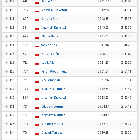
119
610
Baturo Artur
09:41:57
09:40:55
120
736
Makowski Sławomir
09:42:55
09:41:31
121
607
Barczak Robert
09:43:18
09:43:05
122
821
Skrzyński Krzysztof
09:43:58
09:43:33
123
695
Klama Maciej
09:45:43
09:45:33
124
827
Sobiech Karol
09:46:46
09:46:28
125
877
Wilczek Rafał
09:48:07
09:47:50
126
732
Lubik Adam
09:51:10
09:50:27
127
777
Perun Włodzimierz
09:51:31
09:51:11
128
752
Moń Sebastian
09:51:56
09:51:34
129
796
Ratajczak Dariusz
09:52:34
09:51:47
130
865
Urbaniak Krzysztof
09:53:29
09:52:49
131
763
Odolczyk Joanna
09:54:17
09:54:12
132
883
Wołoszyn Mariusz
09:54:17
09:53:18
133
746
Mikulski Michał
09:55:40
09:55:07
134
770
Oręziak Tomasz
09:59:13
09:59:00