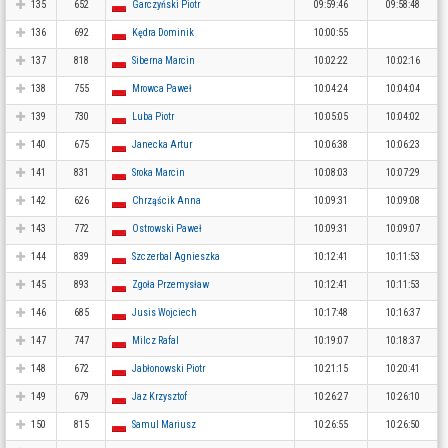
135
652
Garczyński Piotr
09:59:46
09:58:48
136
692
Kędra Dominik
10:00:55
137
818
Siberna Marcin
10:02:22
10:02:16
138
755
Mrowca Paweł
10:04:24
10:04:04
139
730
Luba Piotr
10:05:05
10:04:02
140
675
Janecka Artur
10:06:38
10:06:23
141
831
Sroka Marcin
10:08:03
10:07:29
142
626
Chrząścik Anna
10:09:31
10:09:08
143
772
Ostrowski Paweł
10:09:31
10:09:07
144
839
Szczerbal Agnieszka
10:12:41
10:11:53
145
893
Zgoła Przemysław
10:12:41
10:11:53
146
685
Jusis Wojciech
10:17:48
10:16:37
147
747
Milcz Rafal
10:19:07
10:18:37
148
672
Jabłonowski Piotr
10:21:15
10:20:41
149
679
Jaz Krzysztof
10:26:27
10:26:10
150
815
Samul Mariusz
10:26:55
10:26:50