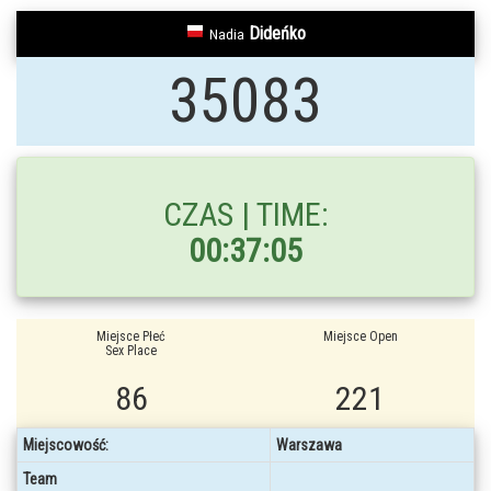
Dideńko
Nadia
35083
CZAS | TIME:
00:37:05
Miejsce Płeć
Miejsce Open
Sex Place
86
221
Miejscowość:
Warszawa
Team