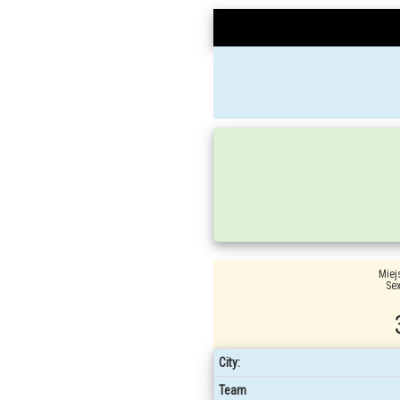
Miej
Sex
City:
Team