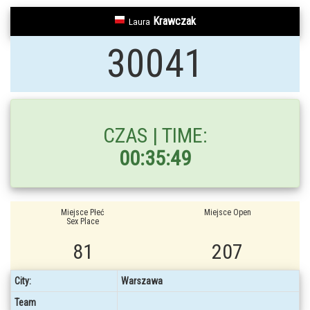
Krawczak
Laura
30041
CZAS | TIME:
00:35:49
Miejsce Płeć
Miejsce Open
Sex Place
81
207
City:
Warszawa
Team