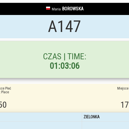
BOROWSKA
Maria
A147
CZAS | TIME:
01:03:06
sce Płeć
Miejsce
 Place
50
17
ZIELONKA