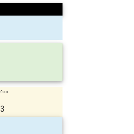
 Open
3