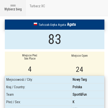
Turbacz XC
Toggle
Wybierz bieg
navigation
Agata
Tańczak-Sięka Agata
83
Miejsce Płeć
Miejsce Open
Sex Place
4
24
Miejscowość / City:
Nowy Targ
Kraj / Country:
Polska
Team
Sport&Fun
Płeć / Sex:
K