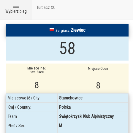
Turbacz XC
Toggle
Wybierz bieg
navigation
Ziewiec
Sergiusz
58
Miejsce Płeć
Miejsce Open
Sex Place
8
8
Miejscowość / City:
Starachowice
Kraj / Country:
Polska
Team
Świętokrzyski Klub Alpinistyczny
Płeć / Sex:
M