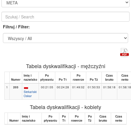
Filtruj / Filter:
Tabela dyskwalifikacji - mężczyźni
Imię i
Po
Po
Czas
Czas
Numer
nazwisko
pływaniu
Po T1
rowerze
Po T2
brutto
netto
1
203
00:21:05
00:24:28
01:49:02
01:50:53
01:58:18
01:58:18
Siekański
Oskar
Tabela dyskwalifikacji - kobiety
Imię i
Po
Po
Po
Po
Czas
Czas
Numer
nazwisko
pływaniu
T1
rowerze
T2
brutto
netto