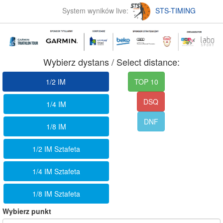
System wyników live:
STS-TIMING
Wybierz dystans / Select distance:
1/2 IM
TOP 10
DSQ
1/4 IM
DNF
1/8 IM
1/2 IM Sztafeta
1/4 IM Sztafeta
1/8 IM Sztafeta
Wybierz punkt