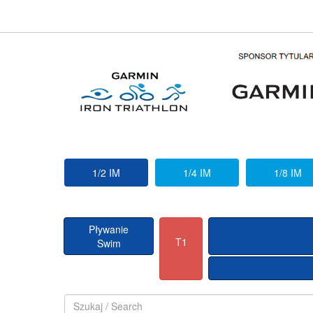
1/2 IM
1/4 IM
1/8 IM
Pływanie
T1
Swim