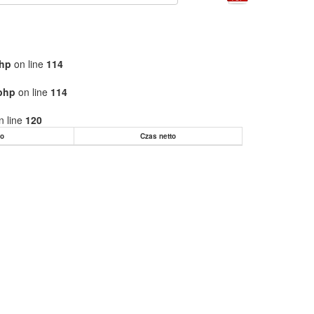
php
on line
114
.php
on line
114
n line
120
to
Czas netto