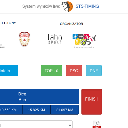
System wyników live:
STS-TIMING
tafeta
TOP 10
DSQ
DNF
Bieg
FINISH
Run
10.550 KM
15.825 KM
21.097 KM