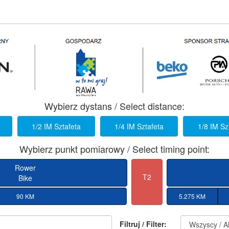
Wybierz dystans / Select distance:
1/2 IM Sztafeta
1/4 IM Sztafeta
1/8 IM Sz
Wybierz punkt pomiarowy / Select timing point:
Rower
T2
Bike
90 KM
5.275 KM
Filtruj / Filter: