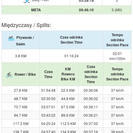
3
03:28:19
3 (M0)
META
09:46:10
Międzyczasy / Splits:
Tempo
Czas odcinka
Pływanie /
odcinka
Section Time
Swim
Section Pace
02:01
3.8 KM
01:16:24
min/100m
Czas
KM
Tempo
Czas
odcinka
Roweru
odcinka
Rower / Bike
Time
Section
Bike KM
Section Pace
Time
27.8 KM
01:54:48
22.5 KM
00:36:06
37 km/h
48.7 KM
02:30:50
44.9 KM
00:36:02
37 km/h
70.7 KM
03:07:01
67.5 KM
00:36:11
37 km/h
94.7 KM
03:43:22
89.9 KM
00:36:21
37 km/h
117.3 KM
04:20:24
112.5 KM
00:37:02
37 km/h
138.7 KM
04:57:40
134.9 KM
00:37:16
36 km/h