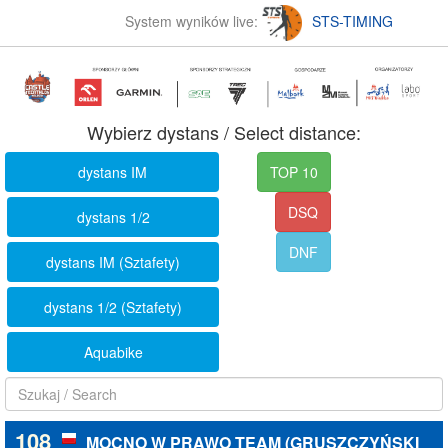
System wyników live:
STS-TIMING
Wybierz dystans / Select distance:
dystans IM
TOP 10
DSQ
dystans 1/2
DNF
dystans IM (Sztafety)
dystans 1/2 (Sztafety)
Aquabike
108
MOCNO W PRAWO TEAM (GRUSZCZYŃSKI