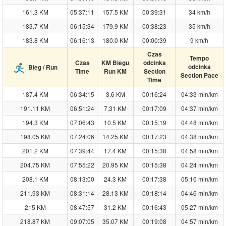
161.3 KM
05:37:11
157.5 KM
00:39:31
34 km/h
183.7 KM
06:15:34
179.9 KM
00:38:23
35 km/h
183.8 KM
06:16:13
180.0 KM
00:00:39
9 km/h
Czas
Tempo
Czas
KM Biegu
odcinka
odcinka
Bieg / Run
Time
Run KM
Section
Section Pace
Time
187.4 KM
06:34:15
3.6 KM
00:16:24
04:33 min/km
191.11 KM
06:51:24
7.31 KM
00:17:09
04:37 min/km
194.3 KM
07:06:43
10.5 KM
00:15:19
04:48 min/km
198.05 KM
07:24:06
14.25 KM
00:17:23
04:38 min/km
201.2 KM
07:39:44
17.4 KM
00:15:38
04:58 min/km
204.75 KM
07:55:22
20.95 KM
00:15:38
04:24 min/km
208.1 KM
08:13:00
24.3 KM
00:17:38
05:16 min/km
211.93 KM
08:31:14
28.13 KM
00:18:14
04:46 min/km
215 KM
08:47:57
31.2 KM
00:16:43
05:27 min/km
218.87 KM
09:07:05
35.07 KM
00:19:08
04:57 min/km