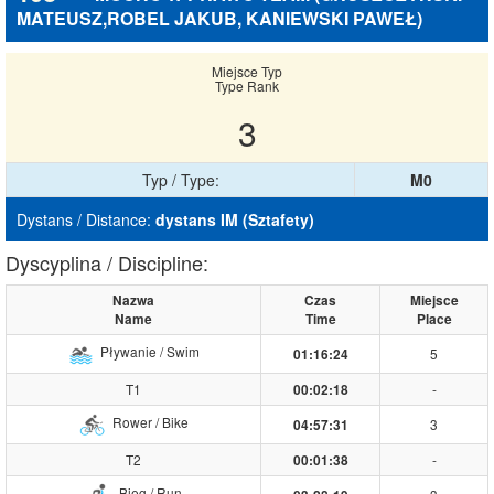
MATEUSZ,ROBEL JAKUB, KANIEWSKI PAWEŁ)
Miejsce Typ
Type Rank
3
Typ / Type:
M0
Dystans / Distance:
dystans IM (Sztafety)
Dyscyplina / Discipline:
Nazwa
Czas
Miejsce
Name
Time
Place
Pływanie / Swim
5
01:16:24
T1
-
00:02:18
Rower / Bike
3
04:57:31
T2
-
00:01:38
Bieg / Run