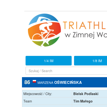
1/4 IM
1/8 IM
86
OŚWIECIŃSKA
MARZENA
Miejscowość / City:
Bielsk Podlaski
Team
Tim Małego