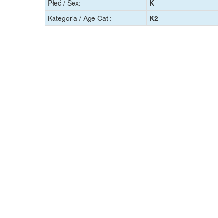
Płeć / Sex:
K
Kategoria / Age Cat.:
K2