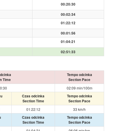
00:20:30
00:02:34
01:22:12
00:01:56
01:04:21
02:51:33
dcinka
Tempo odcinka
n Time
Section Pace
0:30
02:09 min/100m
ru
Czas odcinka
Tempo odcinka
Section Time
Section Pace
M
01:22:12
33 km/h
u
Czas odcinka
Tempo odcinka
Section Time
Section Pace
M
01:04:21
06:06 min/km