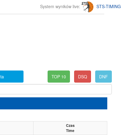
System wyników live:
STS-TIMING
eta
TOP 10
DSQ
DNF
Czas
Time