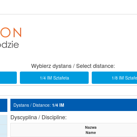
Wybierz dystans / Select distance:
1/4 IM Sztafeta
1/8 IM Sztaf
Dystans / Distance:
1/4 IM
Dyscyplina / Discipline:
Nazwa
Name