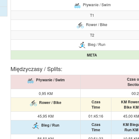
Pływanie / Swim
T1
Rower / Bike
T2
Bieg / Run
META
Międzyczasy / Splits:
Czas o
Pływanie / Swim
Sectio
0,95 KM
00:2
Czas
KM Rowe
Rower / Bike
Time
Bike KM
45,95 KM
01:45:16
45,00 K
Czas
KM Bieg
Bieg / Run
Time
Run KM
56,50 KM
02:51:33
10,55 K