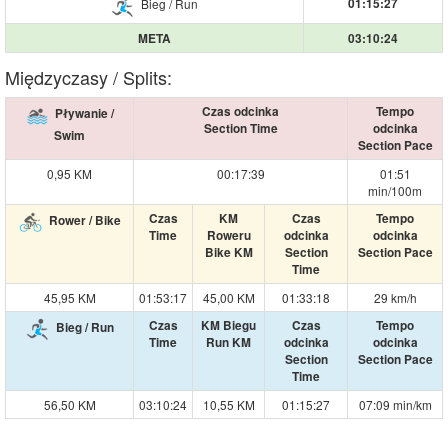
01:15:27
Bieg / Run
META
03:10:24
Międzyczasy / Splits:
Czas odcinka
Tempo
Pływanie /
Section Time
odcinka
Swim
Section Pace
0,95 KM
00:17:39
01:51
min/100m
Czas
KM
Czas
Tempo
Rower / Bike
Time
Roweru
odcinka
odcinka
Bike KM
Section
Section Pace
Time
45,95 KM
01:53:17
45,00 KM
01:33:18
29 km/h
Czas
KM Biegu
Czas
Tempo
Bieg / Run
Time
Run KM
odcinka
odcinka
Section
Section Pace
Time
56,50 KM
03:10:24
10,55 KM
01:15:27
07:09 min/km