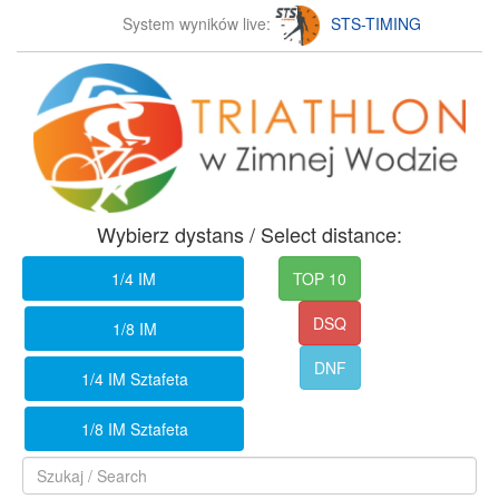
System wyników live:
STS-TIMING
Wybierz dystans / Select distance:
1/4 IM
TOP 10
DSQ
1/8 IM
DNF
1/4 IM Sztafeta
1/8 IM Sztafeta