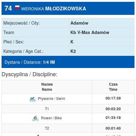
74
MŁODZIKOWSKA
WERONIKA
Miejscowość / City:
Adamów
Team
Kb V-Max Adamów
Płeć / Sex:
K
Kategoria / Age Cat.:
K2
Dystans / Distance:
1/4 IM
Dyscyplina / Discipline:
Nazwa
Czas
Name
Time
00:17:39
Pływanie / Swim
T1
00:02:20
01:33:18
Rower / Bike
T2
00:01:40