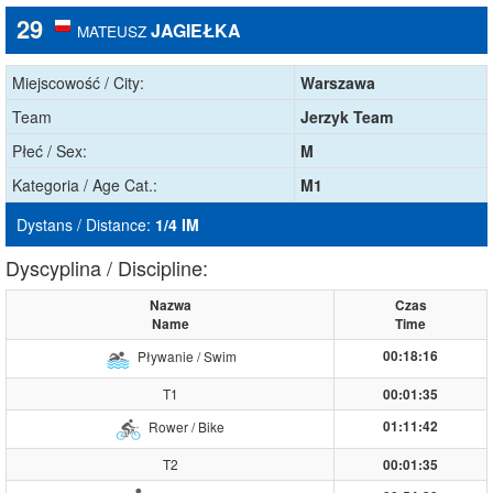
29
JAGIEŁKA
MATEUSZ
Miejscowość / City:
Warszawa
Team
Jerzyk Team
Płeć / Sex:
M
Kategoria / Age Cat.:
M1
Dystans / Distance:
1/4 IM
Dyscyplina / Discipline:
Nazwa
Czas
Name
Time
00:18:16
Pływanie / Swim
T1
00:01:35
01:11:42
Rower / Bike
T2
00:01:35