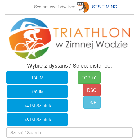
System wyników live:
STS-TIMING
Wybierz dystans / Select distance:
1/4 IM
TOP 10
DSQ
1/8 IM
DNF
1/4 IM Sztafeta
1/8 IM Sztafeta