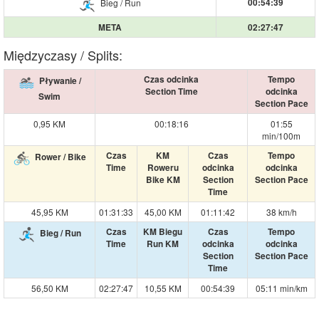
00:54:39
Bieg / Run
META
02:27:47
Międzyczasy / Splits:
Czas odcinka
Tempo
Pływanie /
Section Time
odcinka
Swim
Section Pace
0,95 KM
00:18:16
01:55
min/100m
Czas
KM
Czas
Tempo
Rower / Bike
Time
Roweru
odcinka
odcinka
Bike KM
Section
Section Pace
Time
45,95 KM
01:31:33
45,00 KM
01:11:42
38 km/h
Czas
KM Biegu
Czas
Tempo
Bieg / Run
Time
Run KM
odcinka
odcinka
Section
Section Pace
Time
56,50 KM
02:27:47
10,55 KM
00:54:39
05:11 min/km