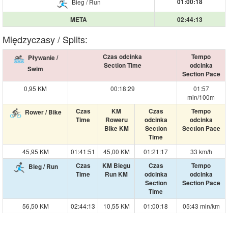
01:00:18
Bieg / Run
META
02:44:13
Międzyczasy / Splits:
Czas odcinka
Tempo
Pływanie /
Section Time
odcinka
Swim
Section Pace
0,95 KM
00:18:29
01:57
min/100m
Czas
KM
Czas
Tempo
Rower / Bike
Time
Roweru
odcinka
odcinka
Bike KM
Section
Section Pace
Time
45,95 KM
01:41:51
45,00 KM
01:21:17
33 km/h
Czas
KM Biegu
Czas
Tempo
Bieg / Run
Time
Run KM
odcinka
odcinka
Section
Section Pace
Time
56,50 KM
02:44:13
10,55 KM
01:00:18
05:43 min/km