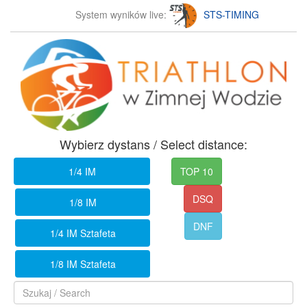
System wyników live:
STS-TIMING
Wybierz dystans / Select distance:
1/4 IM
TOP 10
DSQ
1/8 IM
DNF
1/4 IM Sztafeta
1/8 IM Sztafeta