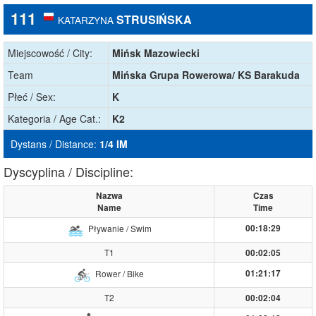
111
STRUSIŃSKA
KATARZYNA
Miejscowość / City:
Mińsk Mazowiecki
Team
Mińska Grupa Rowerowa/ KS Barakuda
Płeć / Sex:
K
Kategoria / Age Cat.:
K2
Dystans / Distance:
1/4 IM
Dyscyplina / Discipline:
Nazwa
Czas
Name
Time
00:18:29
Pływanie / Swim
T1
00:02:05
01:21:17
Rower / Bike
T2
00:02:04