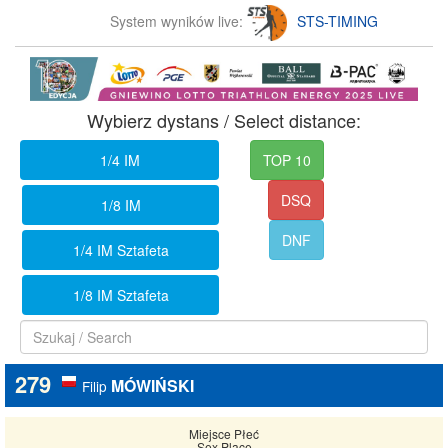
System wyników live:
STS-TIMING
Wybierz dystans / Select distance:
1/4 IM
TOP 10
DSQ
1/8 IM
DNF
1/4 IM Sztafeta
1/8 IM Sztafeta
279
MÓWIŃSKI
Filip
Miejsce Płeć
Sex Place