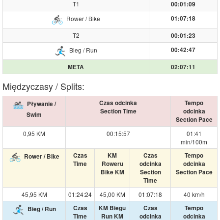
T1
00:01:09
01:07:18
Rower / Bike
T2
00:01:23
00:42:47
Bieg / Run
META
02:07:11
Międzyczasy / Splits:
Czas odcinka
Tempo
Pływanie /
Section Time
odcinka
Swim
Section Pace
0,95 KM
00:15:57
01:41
min/100m
Czas
KM
Czas
Tempo
Rower / Bike
Time
Roweru
odcinka
odcinka
Bike KM
Section
Section Pace
Time
45,95 KM
01:24:24
45,00 KM
01:07:18
40 km/h
Czas
KM Biegu
Czas
Tempo
Bieg / Run
Time
Run KM
odcinka
odcinka