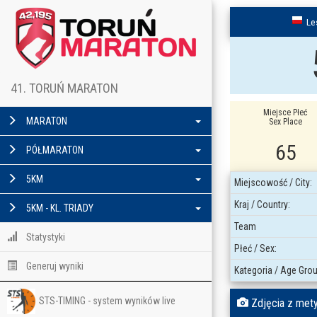
Le
41. TORUŃ MARATON
Miejsce Płeć
MARATON
Sex Place
65
PÓŁMARATON
5KM
Miejscowość / City:
Kraj / Country:
5KM - KL. TRIADY
Team
Statystyki
Płeć / Sex:
Generuj wyniki
Kategoria / Age Grou
STS-TIMING - system wyników live
Zdjęcia z mety