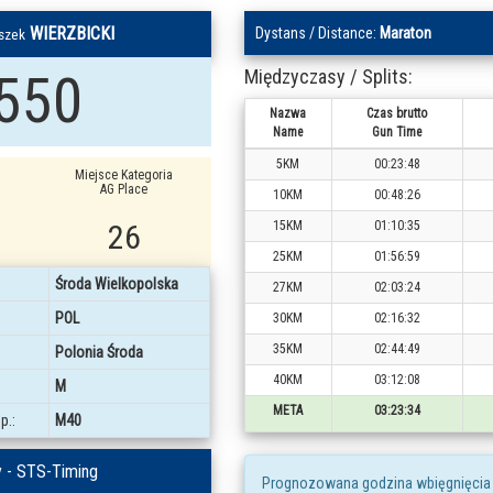
WIERZBICKI
Dystans / Distance:
Maraton
szek
550
Międzyczasy / Splits:
Nazwa
Czas brutto
Name
Gun Time
5KM
00:23:48
Miejsce Kategoria
AG Place
10KM
00:48:26
26
15KM
01:10:35
25KM
01:56:59
Środa Wielkopolska
27KM
02:03:24
POL
30KM
02:16:32
35KM
02:44:49
Polonia Środa
40KM
03:12:08
M
META
03:23:34
p.:
M40
 - STS-Timing
Prognozowana godzina wbięgnięcia