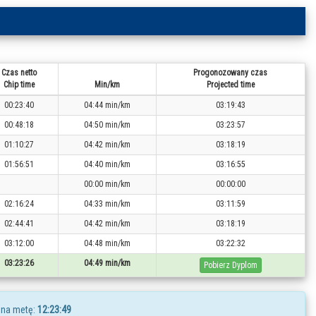
Czas netto
Progonozowany czas
Chip time
Min/km
Projected time
00:23:40
04:44 min/km
03:19:43
00:48:18
04:50 min/km
03:23:57
01:10:27
04:42 min/km
03:18:19
01:56:51
04:40 min/km
03:16:55
00:00 min/km
00:00:00
02:16:24
04:33 min/km
03:11:59
02:44:41
04:42 min/km
03:18:19
03:12:00
04:48 min/km
03:22:32
03:23:26
04:49 min/km
Pobierz Dyplom
 na metę:
12:23:49