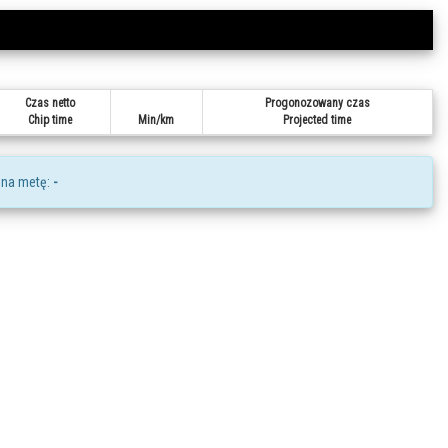
Czas netto
Progonozowany czas
Chip time
Min/km
Projected time
 na metę:
-