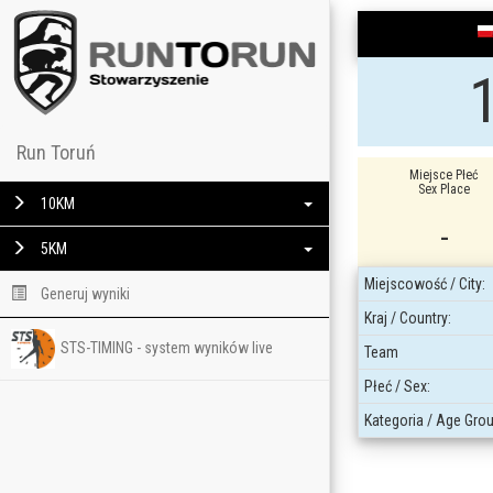
Run Toruń
Miejsce Płeć
Sex Place
10KM
-
5KM
Miejscowość / City:
Generuj wyniki
Kraj / Country:
STS-TIMING - system wyników live
Team
Płeć / Sex:
Kategoria / Age Grou