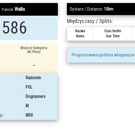
Wallis
Dystans / Distance:
10km
Patrick
1586
Międzyczasy / Splits:
Nazwa
Czas brutto
Name
Gun Time
Miejsce Kategoria
AG Place
Prognozowana godzina wbięgnięcia
-
Radomin
POL
Dogrunners
M
p.:
M50