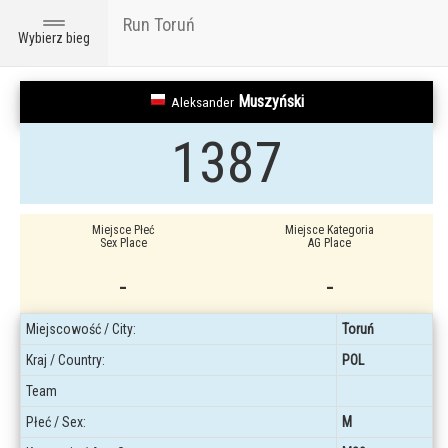
Run Toruń
Toggle
Wybierz bieg
navigation
Muszyński
Aleksander
1387
Miejsce Płeć
Miejsce Kategoria
Sex Place
AG Place
-
-
Miejscowość / City:
Toruń
Kraj / Country:
POL
Team
Płeć / Sex:
M