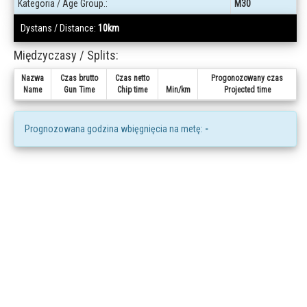
Kategoria / Age Group.:
M30
Dystans / Distance:
10km
Międzyczasy / Splits:
Nazwa
Czas brutto
Czas netto
Progonozowany czas
Name
Gun Time
Chip time
Min/km
Projected time
Prognozowana godzina wbięgnięcia na metę:
-