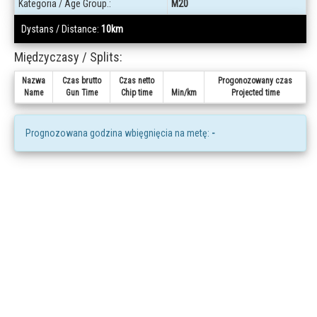
Kategoria / Age Group.:
M20
Dystans / Distance:
10km
Międzyczasy / Splits:
Nazwa
Czas brutto
Czas netto
Progonozowany czas
Name
Gun Time
Chip time
Min/km
Projected time
Prognozowana godzina wbięgnięcia na metę:
-