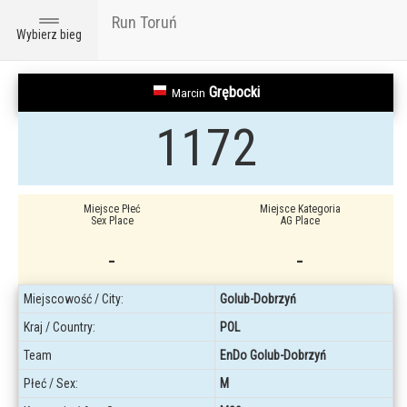
Run Toruń
Toggle
Wybierz bieg
navigation
Grębocki
Marcin
1172
Miejsce Płeć
Miejsce Kategoria
Sex Place
AG Place
-
-
Miejscowość / City:
Golub-Dobrzyń
Kraj / Country:
POL
Team
EnDo Golub-Dobrzyń
Płeć / Sex:
M