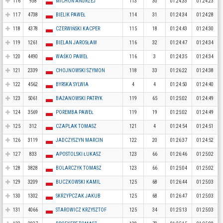
116
938
MICHOŃ ANDRZEJ
113
30
01:24:33
01:24:23
117
4738
BIELIK PAWEŁ
114
31
01:24:34
01:24:28
118
4378
CZERWIŃSKI KACPER
115
18
01:24:43
01:24:30
119
1261
BIELAN JAROSŁAW
116
32
01:24:47
01:24:34
120
4490
WAŚKO PAWEŁ
116
3
01:24:35
01:24:34
121
2339
CHOJNOWSKI SZYMON
118
33
01:26:22
01:24:38
122
4562
BYRSKA SYLWIA
4
4
01:24:50
01:24:40
123
5061
BAŻANOWSKI PATRYK
119
65
01:25:02
01:24:49
124
3569
POREMBA PAWEŁ
119
19
01:25:02
01:24:49
125
312
CZAPLAK TOMASZ
121
4
01:24:54
01:24:51
126
3119
JADCZYSZYN MARCIN
122
20
01:26:37
01:24:52
127
833
APOSTOLSKI ŁUKASZ
123
66
01:26:46
01:25:02
128
3828
BOLARCZYK TOMASZ
123
66
01:25:04
01:25:02
129
3209
BUCZKOWSKI KAMIL
125
68
01:26:44
01:25:03
130
1302
SKRZYPCZAK JAKUB
125
68
01:26:47
01:25:03
131
4066
STAROWICZ KRZYSZTOF
125
34
01:25:13
01:25:03