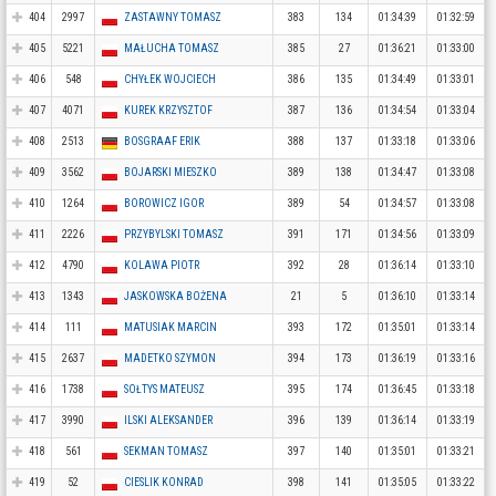
404
2997
ZASTAWNY TOMASZ
383
134
01:34:39
01:32:59
405
5221
MAŁUCHA TOMASZ
385
27
01:36:21
01:33:00
406
548
CHYŁEK WOJCIECH
386
135
01:34:49
01:33:01
407
4071
KUREK KRZYSZTOF
387
136
01:34:54
01:33:04
408
2513
BOSGRAAF ERIK
388
137
01:33:18
01:33:06
409
3562
BOJARSKI MIESZKO
389
138
01:34:47
01:33:08
410
1264
BOROWICZ IGOR
389
54
01:34:57
01:33:08
411
2226
PRZYBYLSKI TOMASZ
391
171
01:34:56
01:33:09
412
4790
KOLAWA PIOTR
392
28
01:36:14
01:33:10
413
1343
JASKOWSKA BOŻENA
21
5
01:36:10
01:33:14
414
111
MATUSIAK MARCIN
393
172
01:35:01
01:33:14
415
2637
MADETKO SZYMON
394
173
01:36:19
01:33:16
416
1738
SOŁTYS MATEUSZ
395
174
01:36:45
01:33:18
417
3990
ILSKI ALEKSANDER
396
139
01:36:14
01:33:19
418
561
SEKMAN TOMASZ
397
140
01:35:01
01:33:21
419
52
CIESLIK KONRAD
398
141
01:35:05
01:33:22