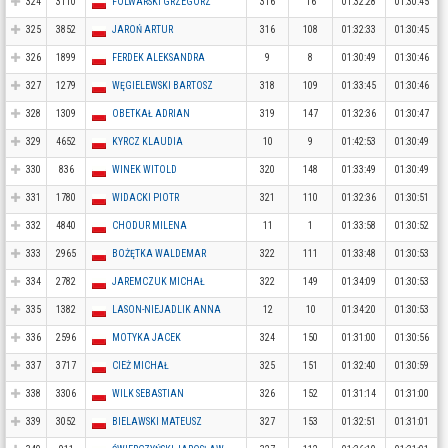
324
3110
FOLWARSKI GRZEGORZ
316
16
01:32:28
01:30:45
325
3852
JAROŃ ARTUR
316
108
01:32:33
01:30:45
326
1899
FERDEK ALEKSANDRA
9
8
01:30:49
01:30:46
327
1279
WĘGIELEWSKI BARTOSZ
318
109
01:33:45
01:30:46
328
1309
OBETKAŁ ADRIAN
319
147
01:32:36
01:30:47
329
4652
KYRCZ KLAUDIA
10
9
01:42:53
01:30:49
330
836
WINEK WITOLD
320
148
01:33:49
01:30:49
331
1780
WIDACKI PIOTR
321
110
01:32:36
01:30:51
332
4840
CHODUR MILENA
11
1
01:33:58
01:30:52
333
2965
BOŻĘTKA WALDEMAR
322
111
01:33:48
01:30:53
334
2782
JAREMCZUK MICHAŁ
322
149
01:34:09
01:30:53
335
1382
LASON-NIEJADLIK ANNA
12
10
01:34:20
01:30:53
336
2596
MOTYKA JACEK
324
150
01:31:00
01:30:56
337
3717
CIEŻ MICHAŁ
325
151
01:32:40
01:30:59
338
3306
WILK SEBASTIAN
326
152
01:31:14
01:31:00
339
3052
BIELAWSKI MATEUSZ
327
153
01:32:51
01:31:01