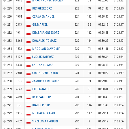
228
4816
MARCINKOWSKI MACIEJ
222
34
01:32:03
01:28:32
229
2824
BIES GRZEGORZ
223
70
01:31:43
01:28:35
230
1954
CZAJA EMANUEL
224
112
01:28:47
01:28:37
231
2313
GIL MARCEL
224
35
01:32:15
01:28:37
232
1911
KIEŁBASA GRZEGORZ
224
112
01:28:48
01:28:37
233
3265
KOWALSKI TOMASZ
227
114
01:30:22
01:28:40
234
1692
MAGOLAN SŁAWOMIR
227
71
01:31:41
01:28:40
235
3127
SMOLIK BARTOSZ
229
115
01:30:34
01:28:44
236
3308
SZTUKA ŁUKASZ
229
72
01:28:52
01:28:44
237
2950
SKOTNICZNY JAKUB
231
73
01:30:29
01:28:47
238
1696
JAWOREK GRZEGORZ
232
74
01:29:00
01:28:49
239
4547
PIETEK JAKUB
232
36
01:30:31
01:28:49
240
4759
DYKSZAK FILIP
234
75
01:30:40
01:28:53
241
860
BIALEK PIOTR
235
116
01:31:49
01:28:54
242
3905
MICHALSKI KAROL
236
117
01:29:11
01:28:56
243
4132
STRZELCZAK ROBERT
236
9
01:29:12
01:28:56