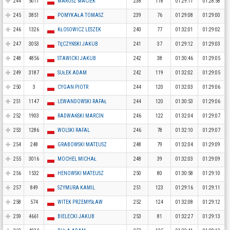
244
5011
MAROSZ MACIEK
238
118
01:29:11
01:28:58
245
3851
POMYKAŁA TOMASZ
239
76
01:29:08
01:29:00
246
1326
KŁOSOWICZ LESZEK
240
77
01:32:01
01:29:02
247
3053
TĘCZYŃSKI JAKUB
241
37
01:29:12
01:29:03
248
4856
STAWICKI JAKUB
242
38
01:30:46
01:29:05
249
3187
SUŁEK ADAM
242
119
01:32:02
01:29:05
250
3
CYGAN PIOTR
244
120
01:32:03
01:29:06
251
1147
LEWANDOWSKI RAFAŁ
244
120
01:30:53
01:29:06
252
1903
RADWAŃSKI MARCIN
246
122
01:32:04
01:29:07
253
1286
WOLSKI RAFAL
246
78
01:32:10
01:29:07
254
248
GRABOWSKI MATEUSZ
248
79
01:32:04
01:29:09
255
3016
MOCHEL MICHAŁ
248
39
01:32:03
01:29:09
256
1532
HENOWSKI MATEUSZ
250
80
01:30:58
01:29:10
257
849
SZYMURA KAMIL
251
123
01:29:16
01:29:11
258
574
WITEK PRZEMYSŁAW
252
124
01:32:08
01:29:12
259
4661
BIELECKI JAKUB
253
81
01:32:27
01:29:13