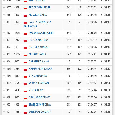
356
2566
FIREK MARCIN
343
119
01:35:18
01:31:40
357
4839
TKACZEWSKI PIOTR
343
19
01:31:51
01:31:40
358
4499
MOLLICA CARLO
345
120
01:34:45
01:31:41
359
4890
LASOTA-KOWALSKA
14
2
01:35:06
01:31:42
KATARZYNA
360
5095
ROZENBAJGER ROBERT
346
1
01:33:25
01:31:45
361
1212
ILCZUK MATEUSZ
347
157
01:33:27
01:31:46
362
721
KOSTORZ KONRAD
347
157
01:35:05
01:31:46
363
2755
MIGACZ JACEK
347
121
01:34:43
01:31:46
364
5033
BARANSKA ANNA
15
3
01:32:02
01:31:47
365
3034
KAMIŃSKI JAROSŁAW
350
122
01:34:44
01:31:47
366
5257
SITKO KRYSTYNA
16
1
01:34:46
01:31:50
367
359
WRONA KRYSTIAN
351
159
01:34:52
01:31:51
368
404
ZUZIA JERZY
351
20
01:34:46
01:31:51
369
5030
OPALIŃSKI TOMASZ
353
123
01:32:06
01:31:52
370
4838
STASZCZYK MICHAŁ
353
123
01:36:57
01:31:52
371
4888
SMYK MAŁGORZATA
17
4
01:32:04
01:31:55