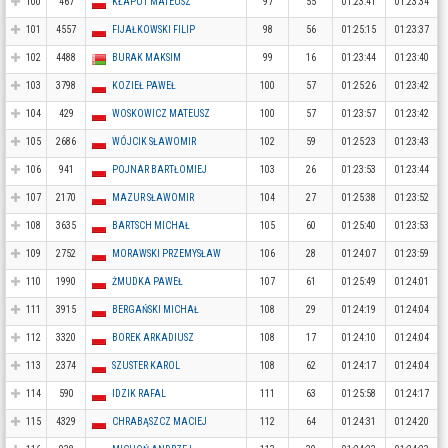
100
467
KŁAPUT MATEUSZ
97
55
01:23:41
01:23:34
101
4557
FIJAŁKOWSKI FILIP
98
56
01:25:15
01:23:37
102
4488
BURAK MAKSIM
99
16
01:23:44
01:23:40
103
3798
KOZIEŁ PAWEŁ
100
57
01:25:26
01:23:42
104
429
WOSKOWICZ MATEUSZ
100
57
01:23:57
01:23:42
105
2686
WÓJCIK SŁAWOMIR
102
59
01:25:23
01:23:43
106
941
POJNAR BARTŁOMIEJ
103
26
01:23:53
01:23:44
107
2170
MAZUR SŁAWOMIR
104
27
01:25:38
01:23:52
108
3635
BARTSCH MICHAŁ
105
60
01:25:40
01:23:53
109
2752
MORAWSKI PRZEMYSŁAW
106
28
01:24:07
01:23:59
110
1990
ŻMUDKA PAWEŁ
107
61
01:25:49
01:24:01
111
3915
BERGAŃSKI MICHAŁ
108
29
01:24:19
01:24:04
112
3320
BOREK ARKADIUSZ
108
17
01:24:10
01:24:04
113
2374
SZUSTER KAROL
108
62
01:24:17
01:24:04
114
590
IDZIK RAFAL
111
63
01:25:58
01:24:17
115
4329
CHRABĄSZCZ MACIEJ
112
64
01:24:31
01:24:20