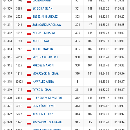
308
1462
CICHOŃ ADAM
301
141
01:33:14
01:30:19
309
3398
ŚCIBOR ADRIAN
301
141
01:30:26
01:30:19
310
2724
BRZEZIŃSKI ŁUKASZ
303
101
01:32:04
01:30:20
311
1748
JABŁOŃSKI JAROSŁAW
304
47
01:33:24
01:30:28
312
4095
ZGŁOBICKI RAFAŁ
305
143
01:33:28
01:30:30
313
1688
KOGUT PAWEL
306
102
01:32:13
01:30:31
314
797
KUPIEC MARCIN
306
102
01:30:36
01:30:31
315
4919
MICHNA WOJCIECH
308
104
01:33:49
01:30:32
316
1827
ROKOSZ MARCIN
308
104
01:30:43
01:30:32
317
1211
MOKRZYCKI MICHAŁ
310
144
01:34:03
01:30:36
318
10003
KAWALEC ANNA
8
1
01:33:31
01:30:37
319
1017
TYTKO MICHAŁ
311
145
01:32:27
01:30:37
320
3131
OLEARCZYK KRZYSZTOF
312
146
01:38:15
01:30:39
321
4606
DOMAŃSKI DAWID
313
106
01:34:05
01:30:40
322
5022
KOSEK MATEUSZ
314
107
01:32:30
01:30:42
323
1146
KRZYWORĄCZKA PAWEŁ
315
15
01:33:40
01:30:44