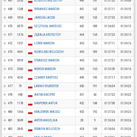
467
2053
DZIEDZIC KRZYSZTOF
440
161
01:37:20
01:34:08
468
1268
RYBANIEC MARCIN
441
162
01:37:11
01:34:10
469
1854
JARGOŃ JACEK
442
163
01:37:33
01:34:13
470
3873
SZCZYGIEŁ MATEUSZ
442
188
01:36:03
01:34:13
471
1376
ZĘBALA KRZYSZTOF
444
164
01:37:23
01:34:15
472
1351
LOREK MARCIN
445
165
01:37:11
01:34:16
473
4441
NOWOJSKI WOJCIECH
445
189
01:37:19
01:34:16
474
3818
STRAKOSZ MARCIN
445
165
01:37:21
01:34:16
475
3360
WERON MARCIN
445
165
01:35:59
01:34:16
476
4243
CZARNY BARTOSZ
449
190
01:37:17
01:34:19
477
79
ŁABNO SYLWESTER
450
191
01:36:04
01:34:22
478
458
ANTAS KACPER
451
60
01:37:23
01:34:23
479
1178
KASPEREK ARTUR
452
168
01:37:38
01:34:24
480
1366
KRAJEWSKI MACIEJ
453
192
01:37:26
01:34:25
481
5049
ARTER ANGELIKA
28
9
01:34:34
01:34:26
482
2843
SERAFIN WOJCIECH
454
169
01:36:06
01:34:26