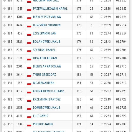
180
3311
GAJEWSKI MATEUSZ
174
90
01:29:56
01:26:50
181
1943
PRZEWIĘŹLIKOWSKI KAROL
175
25
01:28:38
01:26:52
182
4205
MAKLES PRZEMYSŁAW
176
56
01:28:39
01:26:54
183
3474
OJRZYŃSKI ZBIGNIEW
176
6
01:28:39
01:26:54
184
406
SZCZEPAŃSKI JAN
176
91
01:28:44
01:26:54
185
3821
BOLANOWSKI JAKUB
179
92
01:28:43
01:27:04
186
2071
SZYBILSKI DANIEL
179
57
01:28:59
01:27:04
187
5071
OLSZACKI ADRIAN
181
26
01:28:56
01:27:06
188
2001
BIEŃCZAK RADOSŁAW
182
27
01:27:21
01:27:10
189
3614
TYNUS GRZEGORZ
183
58
01:30:17
01:27:11
190
637
WOJTAS ADRIAN
184
93
01:30:38
01:27:19
191
3912
KORNAKIEWICZ ŁUKASZ
185
59
01:27:37
01:27:23
192
1033
KRZEMIŃSKI BARTOSZ
186
60
01:29:19
01:27:28
193
2538
DOMBROWSKI JAKUB
187
61
01:27:35
01:27:29
194
3151
FIUT DAWID
187
61
01:27:34
01:27:29
195
798
PROKOP JACEK
189
94
01:29:24
01:27:39