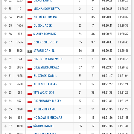
52
3273
CIEPŁY KAMIL
51
34
01:20:29
01:20:27
53
10
MICHAŁKÓW BEATA
2
2
01:20:33
01:20:32
54
4928
ZIELIŃSKI TOMASZ
52
35
01:20:33
01:20:32
55
4676
CUDEK JACEK
53
7
01:20:41
01:20:36
56
408
SLADEK DOMINIK
54
36
01:20:51
01:20:37
57
3536
DZIENDZIEL PIOTR
55
37
01:20:43
01:20:40
58
3878
ŠTRAUB DANIEL
56
38
01:20:59
01:20:46
59
644
BRZOZOWSKI SZYMON
57
8
01:21:09
01:20:58
60
3875
CIESZYŃSKI ŁUKASZ
57
11
01:22:37
01:20:58
61
4828
BUDZIŃSKI KAMIL
59
9
01:21:17
01:21:04
62
2690
KOBUS SEBASTIAN
60
12
01:21:27
01:21:21
63
697
STYŚ WOJCIECH
61
39
01:21:39
01:21:26
64
4571
PRZERWANEK MAREK
62
10
01:21:31
01:21:28
65
5020
KOBIERSKI KAMIL
63
11
01:21:35
01:21:29
66
139
KOZŁOWSKI MIKOŁAJ
64
13
01:21:56
01:21:43
67
1880
SÝKORA DANIEL
65
12
01:21:45
01:21:44