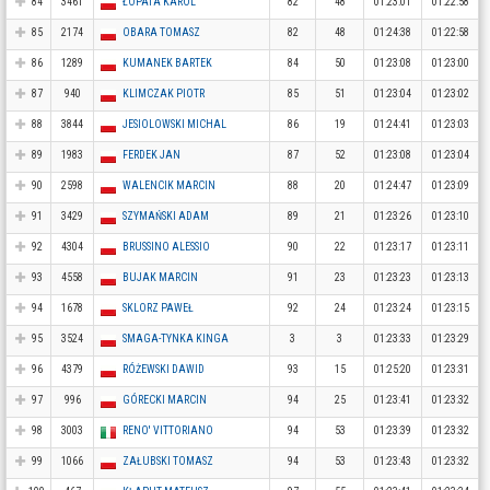
84
3461
ŁOPATA KAROL
82
48
01:23:01
01:22:58
85
2174
OBARA TOMASZ
82
48
01:24:38
01:22:58
86
1289
KUMANEK BARTEK
84
50
01:23:08
01:23:00
87
940
KLIMCZAK PIOTR
85
51
01:23:04
01:23:02
88
3844
JESIOLOWSKI MICHAL
86
19
01:24:41
01:23:03
89
1983
FERDEK JAN
87
52
01:23:08
01:23:04
90
2598
WALENCIK MARCIN
88
20
01:24:47
01:23:09
91
3429
SZYMAŃSKI ADAM
89
21
01:23:26
01:23:10
92
4304
BRUSSINO ALESSIO
90
22
01:23:17
01:23:11
93
4558
BUJAK MARCIN
91
23
01:23:23
01:23:13
94
1678
SKLORZ PAWEŁ
92
24
01:23:24
01:23:15
95
3524
SMAGA-TYNKA KINGA
3
3
01:23:33
01:23:29
96
4379
RÓŻEWSKI DAWID
93
15
01:25:20
01:23:31
97
996
GÓRECKI MARCIN
94
25
01:23:41
01:23:32
98
3003
RENO' VITTORIANO
94
53
01:23:39
01:23:32
99
1066
ZAŁUBSKI TOMASZ
94
53
01:23:43
01:23:32