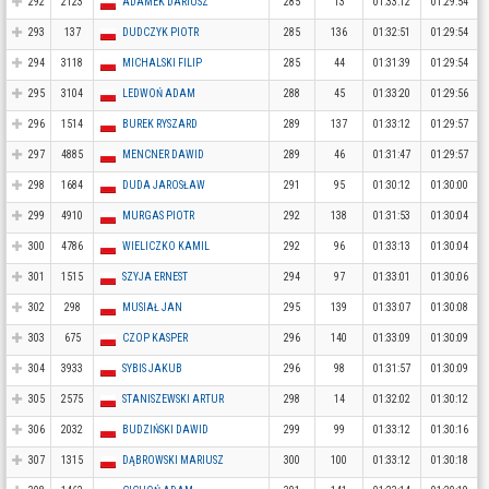
292
2123
ADAMEK DARIUSZ
285
13
01:33:12
01:29:54
293
137
DUDCZYK PIOTR
285
136
01:32:51
01:29:54
294
3118
MICHALSKI FILIP
285
44
01:31:39
01:29:54
295
3104
LEDWOŃ ADAM
288
45
01:33:20
01:29:56
296
1514
BUREK RYSZARD
289
137
01:33:12
01:29:57
297
4885
MENCNER DAWID
289
46
01:31:47
01:29:57
298
1684
DUDA JAROSŁAW
291
95
01:30:12
01:30:00
299
4910
MURGAS PIOTR
292
138
01:31:53
01:30:04
300
4786
WIELICZKO KAMIL
292
96
01:33:13
01:30:04
301
1515
SZYJA ERNEST
294
97
01:33:01
01:30:06
302
298
MUSIAŁ JAN
295
139
01:33:07
01:30:08
303
675
CZOP KASPER
296
140
01:33:09
01:30:09
304
3933
SYBIS JAKUB
296
98
01:31:57
01:30:09
305
2575
STANISZEWSKI ARTUR
298
14
01:32:02
01:30:12
306
2032
BUDZIŃSKI DAWID
299
99
01:33:12
01:30:16
307
1315
DĄBROWSKI MARIUSZ
300
100
01:33:12
01:30:18