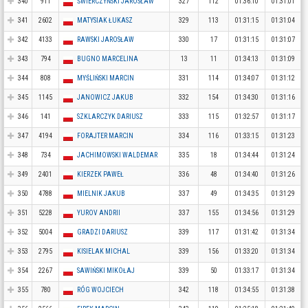
340
911
ŚWIERCZYŃSKI JAROSŁAW
327
112
01:36:10
01:31:01
341
2602
MATYSIAK ŁUKASZ
329
113
01:31:15
01:31:04
342
4133
RAWSKI JAROSŁAW
330
17
01:31:15
01:31:07
343
794
BUGNO MARCELINA
13
11
01:34:13
01:31:09
344
808
MYŚLIŃSKI MARCIN
331
114
01:34:07
01:31:12
345
1145
JANOWICZ JAKUB
332
154
01:34:30
01:31:16
346
141
SZKLARCZYK DARIUSZ
333
115
01:32:57
01:31:17
347
4194
FORAJTER MARCIN
334
116
01:33:15
01:31:23
348
734
JACHIMOWSKI WALDEMAR
335
18
01:34:44
01:31:24
349
2401
KIERZEK PAWEŁ
336
48
01:34:40
01:31:26
350
4788
MIELNIK JAKUB
337
49
01:34:35
01:31:29
351
5228
YUROV ANDRII
337
155
01:34:56
01:31:29
352
5004
GRADZI DARIUSZ
339
117
01:31:42
01:31:34
353
2795
KISIELAK MICHAL
339
156
01:33:20
01:31:34
354
2267
SAWIŃSKI MIKOŁAJ
339
50
01:33:17
01:31:34
355
780
RÓG WOJCIECH
342
118
01:34:55
01:31:38