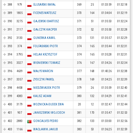
388
979
ŚLUSARSKI RAFAŁ
369
25
01:33:59
01:32:18
389
1805
FICENES MATEUSZ
370
164
01:34:04
01:32:19
390
3275
GAJEWSKI BARTOSZ
371
51
01:35:53
01:32:24
391
2117
GAŁCZYK KACPER
372
52
01:35:50
01:32:28
392
3130
GUNERKA KAMIL
373
131
01:35:57
01:32:29
393
374
FOLFASIŃSKI PIOTR
374
165
01:35:44
01:32:31
394
3795
HELAK KRZYSZTOF
374
165
01:35:28
01:32:31
395
3327
WIŚNIEWSKI TOMASZ
376
167
01:34:26
01:32:34
396
4639
MAŁYS MARCIN
377
168
01:40:26
01:32:38
397
3357
ŻYDCZYK PAWEŁ
378
169
01:34:25
01:32:39
398
4458
NIEDŹWIADEK PIOTR
379
26
01:35:59
01:32:40
399
4383
KALISZ ADAM
380
132
01:34:29
01:32:41
400
3179
WOŹNICKA-DUDEK EWA
20
12
01:32:47
01:32:44
401
907
JANISZEWSKI WOJCIECH
381
170
01:35:47
01:32:53
402
2880
GONCALVES PEDRO
382
133
01:33:00
01:32:56
403
1166
WACŁAWIK JAKUB
383
53
01:36:25
01:32:59