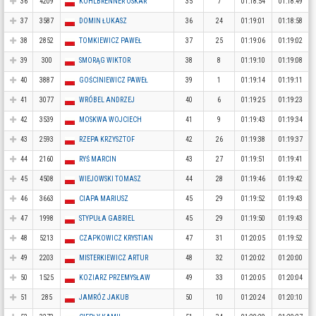
36
4209
KOHLBRENNER OSKAR
35
7
01:18:54
01:18:49
37
3587
DOMIN ŁUKASZ
36
24
01:19:01
01:18:58
38
2852
TOMKIEWICZ PAWEŁ
37
25
01:19:06
01:19:02
39
300
SMORĄG WIKTOR
38
8
01:19:10
01:19:08
40
3887
GOŚCINIEWICZ PAWEŁ
39
1
01:19:14
01:19:11
41
3077
WRÓBEL ANDRZEJ
40
6
01:19:25
01:19:23
42
3539
MOSKWA WOJCIECH
41
9
01:19:43
01:19:34
43
2593
RZEPA KRZYSZTOF
42
26
01:19:38
01:19:37
44
2160
RYŚ MARCIN
43
27
01:19:51
01:19:41
45
4508
WIEJOWSKI TOMASZ
44
28
01:19:46
01:19:42
46
3663
CIAPA MARIUSZ
45
29
01:19:52
01:19:43
47
1998
STYPUŁA GABRIEL
45
29
01:19:50
01:19:43
48
5213
CZAPKOWICZ KRYSTIAN
47
31
01:20:05
01:19:52
49
2203
MISTERKIEWICZ ARTUR
48
32
01:20:02
01:20:00
50
1525
KOZIARZ PRZEMYSŁAW
49
33
01:20:05
01:20:04
51
285
JAMRÓZ JAKUB
50
10
01:20:24
01:20:10