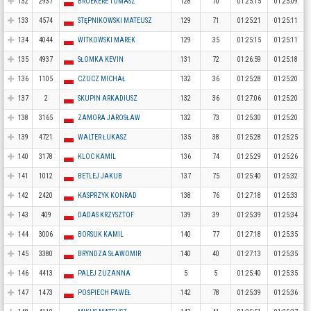
132
2937
BROEKERE TOMASZ
128
70
01:25:15
01:25:09
133
4574
STĘPNIKOWSKI MATEUSZ
129
71
01:25:21
01:25:11
134
4044
WITKOWSKI MAREK
129
35
01:25:15
01:25:11
135
4937
SŁOMKA KEVIN
131
72
01:26:59
01:25:18
136
1105
CZUCZ MICHAŁ
132
36
01:25:28
01:25:20
137
2
SKUPIN ARKADIUSZ
132
36
01:27:06
01:25:20
138
3165
ZAMORA JAROSŁAW
132
73
01:25:30
01:25:20
139
4721
WALTER ŁUKASZ
135
38
01:25:28
01:25:25
140
3178
KLOC KAMIL
136
74
01:25:29
01:25:26
141
1012
BETLEJ JAKUB
137
75
01:25:40
01:25:32
142
2420
KASPRZYK KONRAD
138
76
01:27:18
01:25:33
143
409
DADAS KRZYSZTOF
139
39
01:25:39
01:25:34
144
3006
BORSUK KAMIL
140
77
01:27:18
01:25:35
145
3380
BRYNDZA SŁAWOMIR
140
40
01:27:13
01:25:35
146
4413
PALEJ ZUZANNA
5
5
01:25:40
01:25:35
147
1473
POŚPIECH PAWEŁ
142
78
01:25:39
01:25:36