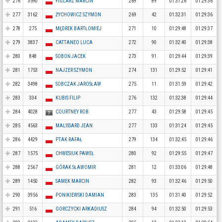
276
3590
FIGLARZ MARCIN
269
89
01:31:26
01:29:36
277
3162
ŻYCHOWICZ SZYMON
269
42
01:32:31
01:29:36
278
275
MĘDREK BARTŁOMIEJ
271
10
01:29:48
01:29:37
279
3837
CATTANEO LUCA
272
90
01:32:40
01:29:38
280
848
SOBOŃ JACEK
273
91
01:29:44
01:29:39
281
1753
NAJZER SZYMON
274
131
01:29:52
01:29:41
282
3498
SOBCZAK JAROSŁAW
275
11
01:31:59
01:29:42
283
334
KUBIS FILIP
276
132
01:32:38
01:29:44
284
4028
COURTNEY ROB
277
43
01:29:58
01:29:45
285
4563
MALISSARD JEAN
277
133
01:31:24
01:29:45
286
4429
PTAK RAFAŁ
279
134
01:32:45
01:29:46
287
1575
CHWESIUK PAWEŁ
280
92
01:29:55
01:29:47
288
2567
GÓRAK SŁAWOMIR
281
12
01:33:06
01:29:48
289
1450
SAMEK MARCIN
282
93
01:32:46
01:29:50
290
3956
PONIKIEWSKI DAMIAN
283
135
01:31:40
01:29:52
291
516
GORCZYCKI ARKADIUSZ
284
94
01:32:50
01:29:53