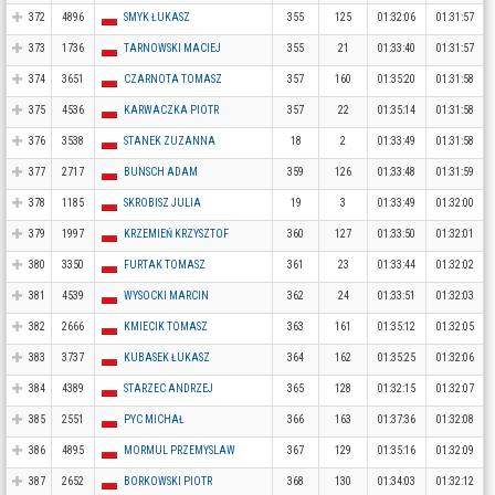
372
4896
SMYK ŁUKASZ
355
125
01:32:06
01:31:57
373
1736
TARNOWSKI MACIEJ
355
21
01:33:40
01:31:57
374
3651
CZARNOTA TOMASZ
357
160
01:35:20
01:31:58
375
4536
KARWACZKA PIOTR
357
22
01:35:14
01:31:58
376
3538
STANEK ZUZANNA
18
2
01:33:49
01:31:58
377
2717
BUNSCH ADAM
359
126
01:33:48
01:31:59
378
1185
SKROBISZ JULIA
19
3
01:33:49
01:32:00
379
1997
KRZEMIEŃ KRZYSZTOF
360
127
01:33:50
01:32:01
380
3350
FURTAK TOMASZ
361
23
01:33:44
01:32:02
381
4539
WYSOCKI MARCIN
362
24
01:33:51
01:32:03
382
2666
KMIECIK TOMASZ
363
161
01:35:12
01:32:05
383
3737
KUBASEK ŁUKASZ
364
162
01:35:25
01:32:06
384
4389
STARZEC ANDRZEJ
365
128
01:32:15
01:32:07
385
2551
PYC MICHAŁ
366
163
01:37:36
01:32:08
386
4895
MORMUL PRZEMYSLAW
367
129
01:35:16
01:32:09
387
2652
BORKOWSKI PIOTR
368
130
01:34:03
01:32:12