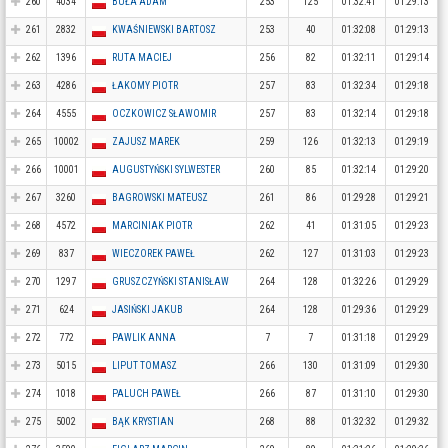
260
4034
BUŁA ADAM
253
125
01:32:41
01:29:13
261
2832
KWAŚNIEWSKI BARTOSZ
253
40
01:32:08
01:29:13
262
1396
RUTA MACIEJ
256
82
01:32:11
01:29:14
263
4286
ŁAKOMY PIOTR
257
83
01:32:34
01:29:18
264
4555
OCZKOWICZ SŁAWOMIR
257
83
01:32:14
01:29:18
265
10002
ZAJUSZ MAREK
259
126
01:32:13
01:29:19
266
10001
AUGUSTYŃSKI SYLWESTER
260
85
01:32:14
01:29:20
267
3260
BAGROWSKI MATEUSZ
261
86
01:29:28
01:29:21
268
4572
MARCINIAK PIOTR
262
41
01:31:05
01:29:23
269
837
WIECZOREK PAWEŁ
262
127
01:31:03
01:29:23
270
1297
GRUSZCZYŃSKI STANISŁAW
264
128
01:32:26
01:29:29
271
624
JASIŃSKI JAKUB
264
128
01:29:36
01:29:29
272
772
PAWLIK ANNA
7
7
01:31:18
01:29:29
273
5015
LIPUT TOMASZ
266
130
01:31:09
01:29:30
274
1018
PALUCH PAWEŁ
266
87
01:31:10
01:29:30
275
5002
BĄK KRYSTIAN
268
88
01:32:32
01:29:32