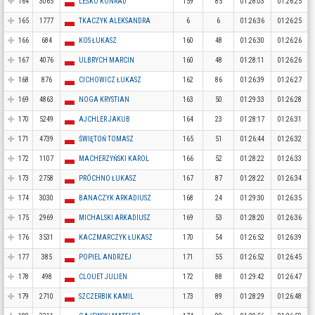
164
3065
LEŚKO KONRAD
159
85
01:28:03
01:26:25
165
1777
TKACZYK ALEKSANDRA
6
6
01:26:36
01:26:25
166
684
KOS ŁUKASZ
160
48
01:26:30
01:26:26
167
4076
ULBRYCH MARCIN
160
48
01:28:11
01:26:26
168
876
CICHOWICZ ŁUKASZ
162
86
01:26:39
01:26:27
169
4863
NOGA KRYSTIAN
163
50
01:29:33
01:26:28
170
5249
AJCHLER JAKUB
164
23
01:28:17
01:26:31
171
4739
ŚWIĘTOŃ TOMASZ
165
51
01:26:44
01:26:32
172
1107
MACHERZYŃSKI KAROL
166
52
01:28:22
01:26:33
173
2758
PRÓCHNO ŁUKASZ
167
87
01:28:22
01:26:34
174
3030
BANACZYK ARKADIUSZ
168
24
01:29:30
01:26:35
175
2969
MICHALSKI ARKADIUSZ
169
53
01:28:20
01:26:36
176
3531
KACZMARCZYK ŁUKASZ
170
54
01:26:52
01:26:39
177
385
POPIEL ANDRZEJ
171
55
01:26:52
01:26:45
178
498
CLOUET JULIEN
172
88
01:29:42
01:26:47
179
2710
SZCZERBIK KAMIL
173
89
01:28:29
01:26:48