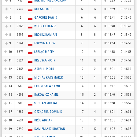
4
440
BĄK MICHAŁ JAROSŁAW
4
4
01:13:23
01:13:23
5
2739
KUŁAK PIOTR
5
5
01:13:39
01:13:39
6
6
GARCORZ DAWID
6
6
01:13:41
01:13:40
7
3865
WRONA ŁUKASZ
6
6
01:13:40
01:13:40
8
3292
DROŻDŻ DAMIAN
8
8
01:13:47
01:13:47
9
1364
FORYŚ MATEUSZ
9
1
01:14:54
01:14:53
10
3872
SZELĄG MAREK
10
9
01:14:58
01:14:58
11
3324
BRZOSKA PIOTR
11
10
01:14:59
01:14:59
12
2158
ARDELLI PIOTR
12
2
01:15:01
01:15:00
13
3838
MICHAŁ KACZMAREK
13
1
01:15:05
01:15:05
14
533
CHORĘBAŁA KAMIL
14
11
01:15:16
01:15:15
15
4693
BĄKOWICZ KAMIL
15
2
01:15:40
01:15:38
16
598
SUCHAN MICHAŁ
16
3
01:15:58
01:15:57
17
1389
GRZĄDZIEL DOMINIK
17
4
01:16:01
01:16:01
18
4734
KRÓL ADRIAN
18
3
01:16:05
01:16:04
19
2390
KAMIENIARZ KRYSTIAN
19
12
01:16:06
01:16:05