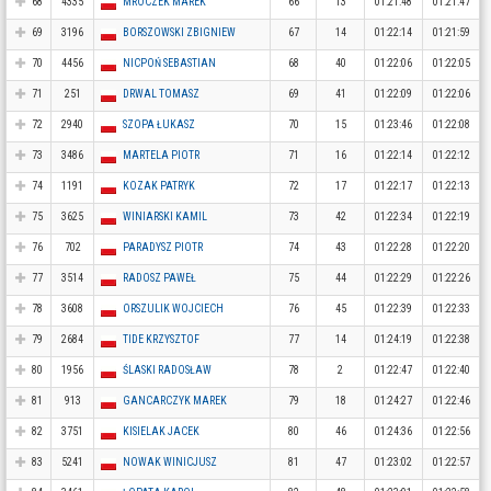
68
4335
MROCZEK MAREK
66
13
01:21:48
01:21:47
69
3196
BORSZOWSKI ZBIGNIEW
67
14
01:22:14
01:21:59
70
4456
NICPOŃ SEBASTIAN
68
40
01:22:06
01:22:05
71
251
DRWAL TOMASZ
69
41
01:22:09
01:22:06
72
2940
SZOPA ŁUKASZ
70
15
01:23:46
01:22:08
73
3486
MARTELA PIOTR
71
16
01:22:14
01:22:12
74
1191
KOZAK PATRYK
72
17
01:22:17
01:22:13
75
3625
WINIARSKI KAMIL
73
42
01:22:34
01:22:19
76
702
PARADYSZ PIOTR
74
43
01:22:28
01:22:20
77
3514
RADOSZ PAWEŁ
75
44
01:22:29
01:22:26
78
3608
ORSZULIK WOJCIECH
76
45
01:22:39
01:22:33
79
2684
TIDE KRZYSZTOF
77
14
01:24:19
01:22:38
80
1956
ŚLASKI RADOSŁAW
78
2
01:22:47
01:22:40
81
913
GANCARCZYK MAREK
79
18
01:24:27
01:22:46
82
3751
KISIELAK JACEK
80
46
01:24:36
01:22:56
83
5241
NOWAK WINICJUSZ
81
47
01:23:02
01:22:57