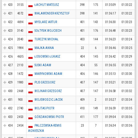
420
3155
ŁACHUT MATEUSZ
398
175
01:35:09
01:33:22
421
4072
WALAWENDER KRZYSZTOF
398
141
01:36:17
01:33:22
422
4694
MYDLARZ ARTUR
401
143
01:36:30
01:33:23
423
3140
SOŁTYSIK WOJCIECH
401
176
01:36:48
01:33:23
424
2040
TURCZYK MICHAŁ
403
144
01:36:23
01:33:24
425
1984
MAJKA ANNA
22
6
01:36:46
01:33:25
426
4635
ŁOSIOWSKI ŁUKASZ
404
145
01:36:42
01:33:29
427
2110
SUSKI ADAM
404
55
01:36:55
01:33:29
428
1472
MARYNOWSKI ADAM
406
146
01:35:13
01:33:30
429
1980
PLIS GRZEGORZ
407
147
01:35:21
01:33:32
430
2468
WOJNAR GRZEGORZ
407
147
01:36:58
01:33:32
431
900
WOJEWODZIC JACEK
409
2
01:35:27
01:33:34
432
2740
WOJTAS PIOTR
410
149
01:36:59
01:33:35
433
2453
GÓRZANOWSKI PIOTR
411
177
01:39:04
01:33:36
434
2454
PALCZEWSKA-REMIŚ
23
7
01:36:34
01:33:36
AGNIESZKA