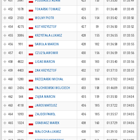
451
3641
PODSIADŁO ADAM
423
153
01:35:30
01:33:49
452
1078
TOKARSKI TOMASZ
423
31
01:36:48
01:33:49
453
2103
WOLNY PIOTR
426
154
01:35:42
01:33:50
454
4275
KOT KRZYSZTOF
427
59
01:36:50
01:33:52
455
3086
KRZYSTAŁA ŁUKASZ
428
155
01:36:55
01:33:55
456
991
SAWUŁA MARCIN
428
182
01:36:58
01:33:55
457
431
CZUŻ SŁAWOMIR
430
156
01:36:59
01:33:56
458
4822
LIGAS MARCIN
430
183
01:35:40
01:33:56
459
4403
ŻAK KRZYSZTOF
432
157
01:37:13
01:33:57
460
1280
BRZEŻAŃSKI MICHAŁ
433
184
01:37:02
01:34:02
461
2436
PAJCHROWSKI WOJCIECH
433
158
01:46:09
01:34:02
462
544
ZIĘBA MARCIN
435
159
01:35:50
01:34:04
463
4118
JAROS MATEUSZ
436
185
01:37:22
01:34:05
464
1093
ZAJDER PAWEŁ
436
185
01:35:57
01:34:05
465
1324
GRABIASZ MAREK
438
160
01:37:29
01:34:06
466
2992
MAŁOCHA ŁUKASZ
438
187
01:39:10
01:34:06