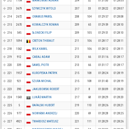
212
1754
MARKOWSKI ADRIAN
204
32
01:31:00
01:28:05
213
3679
SZYMCZYK WITOLD
207
33
01:28:22
01:28:07
214
2672
ORAMUS PAWEŁ
208
104
01:29:57
01:28:08
215
2670
KOWALCZYK ROMAN
209
65
01:29:59
01:28:10
216
545
SŁONECKI FILIP
209
105
01:29:51
01:28:10
217
1094
CRETON THIBAUT
211
106
01:28:17
01:28:11
218
1562
WILK KAMIL
211
106
01:28:12
01:28:11
219
912
CABAJ ADAM
213
66
01:31:16
01:28:17
220
339
SAMEL PIOTR
213
66
01:31:17
01:28:17
221
1957
KUROPESKA PATRYK
215
108
01:28:24
01:28:19
222
921
SZURA MICHAL
215
108
01:31:43
01:28:19
223
390
JAKUBOWSKI ROBERT
217
8
01:30:09
01:28:20
224
1543
LUKÁŠ MARTIN
217
68
01:28:29
01:28:20
225
5
RAFALSKI HUBERT
219
110
01:28:26
01:28:21
226
977
NOWIŃSKI ANDRZEJ
220
69
01:28:28
01:28:25
227
4921
TWARDOSZ MATEUSZ
221
111
01:28:29
01:28:26