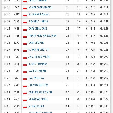
20
1240
OKULA DAMIAN
20
13
01:16:09
01:16:09
21
567
DOMBROWSKI MACIEJ
21
14
01:16:12
01:16:12
22
4545
BULANDA DAMIAN
22
15
01:16:20
01:16:19
23
3293
PIEKARSKI JAKUB
23
16
01:16:43
01:16:42
24
1953
KAPŁON ŁUKASZ
24
17
01:16:44
01:16:43
25
1148
TRYVASHKEVICH YAUHEN
25
18
01:16:47
01:16:46
26
3297
KAMIL DUDEK
26
4
01:17:02
01:17:01
27
3991
BUJAK KRZYSZTOF
27
19
01:17:28
01:17:21
28
1600
JAKUBIEC SZYMON
28
5
01:17:30
01:17:29
29
3251
BURKOT TOMASZ
29
20
01:17:52
01:17:50
30
1695
NAEEM HASSAN
30
21
01:17:58
01:17:56
31
753
GAJ PAULINA
1
1
01:17:57
01:17:57
32
2688
GOŁYŚ GRZEGORZ
31
5
01:18:13
01:18:11
33
1981
ZĄBKIEWICZ SZYMON
32
22
01:18:36
01:18:23
34
4415
NIEWCZAS PAWEŁ
33
23
01:18:40
01:18:27
35
4106
MUS MIKOŁAJ
34
6
01:18:35
01:18:33