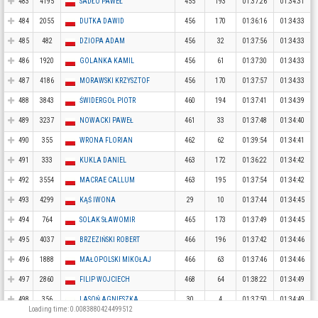
483
4195
SADŁO PAWEŁ
455
193
01:37:26
01:34:31
484
2055
DUTKA DAWID
456
170
01:36:16
01:34:33
485
482
DZIOPA ADAM
456
32
01:37:56
01:34:33
486
1920
GOLANKA KAMIL
456
61
01:37:30
01:34:33
487
4186
MORAWSKI KRZYSZTOF
456
170
01:37:57
01:34:33
488
3843
ŚWIDERGOŁ PIOTR
460
194
01:37:41
01:34:39
489
3237
NOWACKI PAWEŁ
461
33
01:37:48
01:34:40
490
355
WRONA FLORIAN
462
62
01:39:54
01:34:41
491
333
KUKLA DANIEL
463
172
01:36:22
01:34:42
492
3554
MACRAE CALLUM
463
195
01:37:54
01:34:42
493
4299
KĄŚ IWONA
29
10
01:37:44
01:34:45
494
764
SOLAK SŁAWOMIR
465
173
01:37:49
01:34:45
495
4037
BRZEZIŃSKI ROBERT
466
196
01:37:42
01:34:46
496
1888
MAŁOPOLSKI MIKOŁAJ
466
63
01:37:46
01:34:46
497
2860
FILIP WOJCIECH
468
64
01:38:22
01:34:49
498
356
LASOŃ AGNIESZKA
30
4
01:37:50
01:34:49
Loading time: 0.0083880424499512