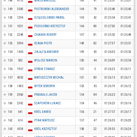
148
4110
MIKUS MATEUSZ
143
41
01:25:51
01:25:37
149
3540
PIOTROWSKI ALEKSANDER
144
79
01:25:48
01:25:40
150
1294
DZIĘGIELOWSKI PAWEŁ
145
42
01:25:54
01:25:41
151
1031
PODGORSKI KRZYSZTOF
146
80
01:27:30
01:25:42
152
2248
CHANEK ROBERT
147
81
01:25:53
01:25:48
153
3394
RZASA PIOTR
148
82
01:27:37
01:25:51
154
1445
ZAJĄC SŁAWOMIR
149
43
01:26:05
01:25:53
155
502
WOŁOSZ MARCIN
150
44
01:26:09
01:25:54
156
1947
DYRDA TOMASZ
151
5
01:26:25
01:26:11
157
4053
MATUSZCZYK MICHAŁ
151
83
01:26:15
01:26:11
158
1405
WITEK SEWERYN
153
45
01:26:19
01:26:12
159
2960
PISKADŁO JACEK
154
84
01:26:25
01:26:16
160
2342
SZAPORÓW ŁUKASZ
154
46
01:26:23
01:26:16
161
641
KRÓL DAWID
156
21
01:27:57
01:26:17
162
614
PTAK MATEUSZ
157
47
01:26:35
01:26:20
163
4518
KRÓL KRZYSZTOF
158
22
01:29:35
01:26:24