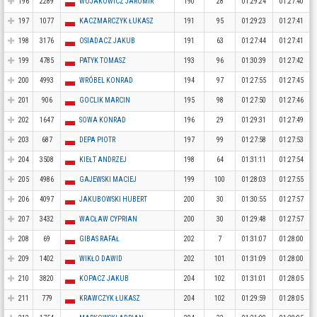
196
2289
WOJAKOWICZ JAROMIR
190
28
01:29:24
01:27:40
197
1077
KACZMARCZYK ŁUKASZ
191
95
01:29:23
01:27:41
198
3176
OSIADACZ JAKUB
191
63
01:27:44
01:27:41
199
4785
PATYK TOMASZ
193
96
01:30:39
01:27:42
200
4993
WRÓBEL KONRAD
194
97
01:27:55
01:27:45
201
906
GOCLIK MARCIN
195
98
01:27:50
01:27:46
202
1647
SOWA KONRAD
196
29
01:29:31
01:27:49
203
687
DEPA PIOTR
197
99
01:27:58
01:27:53
204
3508
KIEŁT ANDRZEJ
198
64
01:31:11
01:27:54
205
4986
GAJEWSKI MACIEJ
199
100
01:28:03
01:27:55
206
4097
JAKUBOWSKI HUBERT
200
30
01:30:55
01:27:57
207
3432
WACŁAW CYPRIAN
200
30
01:29:48
01:27:57
208
69
GIBAS RAFAŁ
202
7
01:31:07
01:28:00
209
1402
WIKŁO DAWID
202
101
01:31:09
01:28:00
210
3820
KOPACZ JAKUB
204
102
01:31:01
01:28:05
211
779
KRAWCZYK ŁUKASZ
204
102
01:29:59
01:28:05