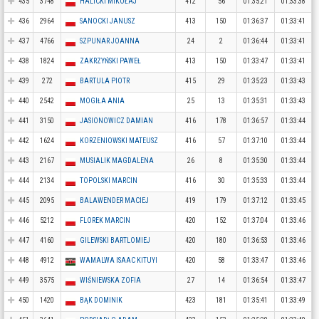
435
3748
HALICKI MIKOŁAJ
412
56
01:35:21
01:33:38
436
2964
SANOCKI JANUSZ
413
150
01:36:37
01:33:41
437
4766
SZPUNAR JOANNA
24
2
01:36:44
01:33:41
438
1824
ZAKRZYŃSKI PAWEŁ
413
150
01:33:47
01:33:41
439
272
BARTULA PIOTR
415
29
01:35:23
01:33:43
440
2542
MOGIŁA ANIA
25
13
01:35:31
01:33:43
441
3150
JASIONOWICZ DAMIAN
416
178
01:36:57
01:33:44
442
1624
KORZENIOWSKI MATEUSZ
416
57
01:37:10
01:33:44
443
2167
MUSIALIK MAGDALENA
26
8
01:35:30
01:33:44
444
2134
TOPOLSKI MARCIN
416
30
01:35:33
01:33:44
445
2095
BALAWENDER MACIEJ
419
179
01:37:12
01:33:45
446
5212
FLOREK MARCIN
420
152
01:37:04
01:33:46
447
4160
GILEWSKI BARTLOMIEJ
420
180
01:36:53
01:33:46
448
4912
WAMALWA ISAAC KITUYI
420
58
01:33:47
01:33:46
449
3575
WIŚNIEWSKA ZOFIA
27
14
01:36:54
01:33:47
450
1420
BĄK DOMINIK
423
181
01:35:41
01:33:49