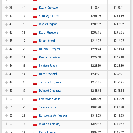
39
44
Kozioł Krzysztof
11:58:41
11:58:41
40
49
Struk Agnieszka
12:01:19
12:01:19
41
70
Węgiel Bogdan
12:03:02
12:03:02
42
31
Kocur Grzegorz
12:07:56
12:07:56
43
47
Baran Dawid
12:14:07
12:14:07
44
53
Buława Grzegorz
12:21:44
12:21:44
45
11
Rawski Jarosław
12:22:18
12:22:18
46
61
Stokłosa Jacek
12:23:30
12:23:30
47
24
Dura Krzysztof
12:45:25
12:45:25
48
6
Jadrych Zbigniew
12:50:25
12:50:25
49
69
Dziadoń Grzegorz
12:58:55
12:58:55
50
22
Lewkowicz Marta
13:00:09
13:00:09
51
65
Slosarczyk Piotr
13:09:28
13:09:28
52
21
Rutkowska Agnieszka
13:11:33
13:11:33
53
45
Wicherek Maciej
13:26:47
13:26:47
54
14
Pyzik Tomasz
13:37:52
13:37:52