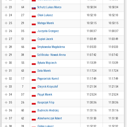
23
64
Schutz Lukas Marco
10:50:34
10:50:34
24
27
Okoń Lukasz
10:52:10
10:52:10
25
29
Matoga Marek
10:53:15
10:53:15
26
35
Jurzysta Grzegorz
11:00:37
11:00:37
27
51
Cupiał Jacek
11:03:49
11:03:49
28
66
Smykowska Magdalena
11:05:33
11:05:33
29
38
Szlifińska - Nowak Anna
11:07:42
11:07:42
30
55
Rykała Wojciech
11:13:39
11:13:39
31
63
Data Marek
11:17:24
11:17:24
32
17
Pogorzelski Kamil
11:17:49
11:17:49
33
7
Olejnik Krzysztof
11:21:54
11:21:54
34
37
Pająk Marek
11:25:24
11:25:24
35
26
Kasprzyk Filip
11:30:36
11:30:36
36
60
Budnicki Andrzej
11:51:16
11:51:16
37
62
Abrahamczyk Robert
11:51:50
11:51:50
38
28
Górka Łukasz
11:52:32
11:52:32