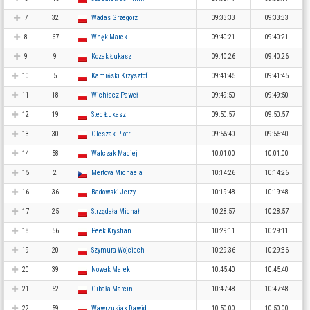
7
32
Wadas Grzegorz
09:33:33
09:33:33
8
67
Wnęk Marek
09:40:21
09:40:21
9
9
Kozak Łukasz
09:40:26
09:40:26
10
5
Kamiński Krzysztof
09:41:45
09:41:45
11
18
Wichłacz Paweł
09:49:50
09:49:50
12
19
Stec Łukasz
09:50:57
09:50:57
13
30
Oleszak Piotr
09:55:40
09:55:40
14
58
Walczak Maciej
10:01:00
10:01:00
15
2
Mertova Michaela
10:14:26
10:14:26
16
36
Badowski Jerzy
10:19:48
10:19:48
17
25
Strządała Michał
10:28:57
10:28:57
18
56
Peek Krystian
10:29:11
10:29:11
19
20
Szymura Wojciech
10:29:36
10:29:36
20
39
Nowak Marek
10:45:40
10:45:40
21
52
Gibała Marcin
10:47:48
10:47:48
22
59
Wawrzusiak Dawid
10:50:00
10:50:00