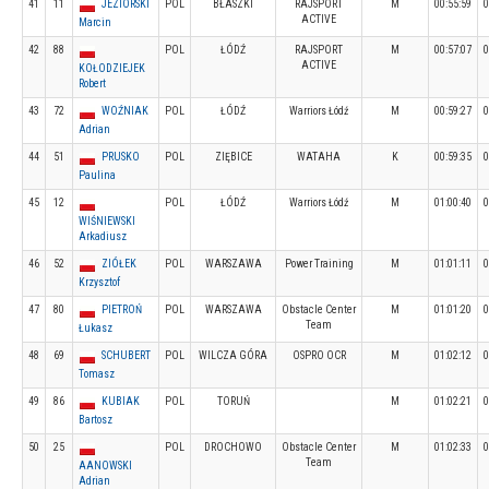
41
11
JEZIORSKI
POL
BŁASZKI
RAJSPORT
M
00:55:59
0
ACTIVE
Marcin
42
88
POL
ŁÓDŹ
RAJSPORT
M
00:57:07
0
ACTIVE
KOŁODZIEJEK
Robert
43
72
WOŹNIAK
POL
ŁÓDŹ
Warriors Łódź
M
00:59:27
0
Adrian
44
51
PRUSKO
POL
ZIĘBICE
WATAHA
K
00:59:35
0
Paulina
45
12
POL
ŁÓDŹ
Warriors Łódź
M
01:00:40
0
WIŚNIEWSKI
Arkadiusz
46
52
ZIÓŁEK
POL
WARSZAWA
Power Training
M
01:01:11
0
Krzysztof
47
80
PIETROŃ
POL
WARSZAWA
Obstacle Center
M
01:01:20
0
Team
Łukasz
48
69
SCHUBERT
POL
WILCZA GÓRA
OSPRO OCR
M
01:02:12
0
Tomasz
49
86
KUBIAK
POL
TORUŃ
M
01:02:21
0
Bartosz
50
25
POL
DROCHOWO
Obstacle Center
M
01:02:33
0
Team
AANOWSKI
Adrian