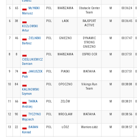
Łukasz
5
65
MŁYŃSKI
POL
WARSZAWA
Obstacle Center
M
00:36:24
0
Team
Mariusz
6
38
POL
ŁASK
RAJSPORT
M
00:36:45
0
ACTIVE
KOZŁOWSKI
Artur
7
46
ZIELIŃSKI
POL
GNIEZNO
DYNAMIC
M
00:37:47
0
STRONG
Bartosz
GNIEZNO
8
8
POL
WARSZAWA
OSPRO OCR
M
00:37:51
0
CIEŚLUKIEWICZ
Damian
9
74
JAKUSZEK
POL
PIASKI
WATAHA
M
00:37:51
0
Piotr
10
84
POL
OPOCZNO
Vikings Run
M
00:38:08
0
Team
KALINOWSKI
Szymon
11
66
TARKA
POL
ZELÓW
M
00:38:31
0
Andrzej
12
90
TYCZYNO
POL
WROCŁAW
WATAHA
M
00:38:56
0
Wojciech
13
22
BARAN
POL
ŁÓDŹ
Warriors Łódź
M
00:38:57
0
Konrad