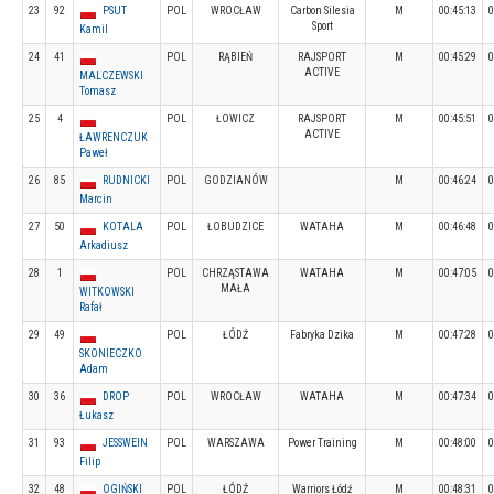
23
92
PSUT
POL
WROCŁAW
Carbon Silesia
M
00:45:13
0
Sport
Kamil
24
41
POL
RĄBIEŃ
RAJSPORT
M
00:45:29
0
ACTIVE
MALCZEWSKI
Tomasz
25
4
POL
ŁOWICZ
RAJSPORT
M
00:45:51
0
ACTIVE
ŁAWRENCZUK
Paweł
26
85
RUDNICKI
POL
GODZIANÓW
M
00:46:24
0
Marcin
27
50
KOTALA
POL
ŁOBUDZICE
WATAHA
M
00:46:48
0
Arkadiusz
28
1
POL
CHRZĄSTAWA
WATAHA
M
00:47:05
0
MAŁA
WITKOWSKI
Rafał
29
49
POL
ŁÓDŹ
Fabryka Dzika
M
00:47:28
0
SKONIECZKO
Adam
30
36
DROP
POL
WROCŁAW
WATAHA
M
00:47:34
0
Łukasz
31
93
JESSWEIN
POL
WARSZAWA
Power Training
M
00:48:00
0
Filip
32
48
OGIŃSKI
POL
ŁÓDŹ
Warriors Łódź
M
00:48:31
0