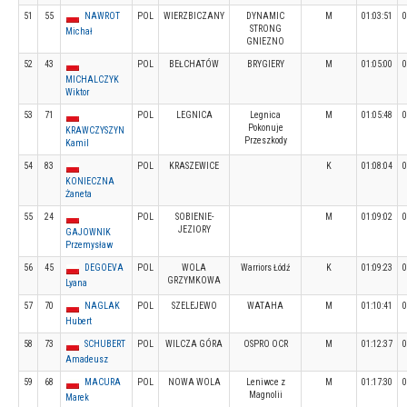
51
55
NAWROT
POL
WIERZBICZANY
DYNAMIC
M
01:03:51
0
STRONG
Michał
GNIEZNO
52
43
POL
BEŁCHATÓW
BRYGIERY
M
01:05:00
0
MICHALCZYK
Wiktor
53
71
POL
LEGNICA
Legnica
M
01:05:48
0
Pokonuje
KRAWCZYSZYN
Przeszkody
Kamil
54
83
POL
KRASZEWICE
K
01:08:04
0
KONIECZNA
Żaneta
55
24
POL
SOBIENIE-
M
01:09:02
0
JEZIORY
GAJOWNIK
Przemysław
56
45
DEGOEVA
POL
WOLA
Warriors Łódź
K
01:09:23
0
GRZYMKOWA
Lyana
57
70
NAGLAK
POL
SZELEJEWO
WATAHA
M
01:10:41
0
Hubert
58
73
SCHUBERT
POL
WILCZA GÓRA
OSPRO OCR
M
01:12:37
0
Amadeusz
59
68
MACURA
POL
NOWA WOLA
Leniwce z
M
01:17:30
0
Magnolii
Marek