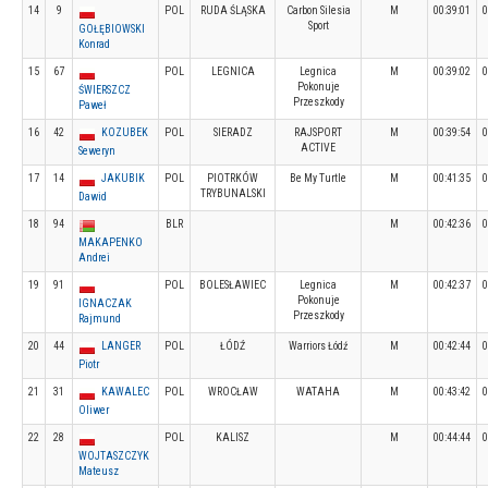
14
9
POL
RUDA ŚLĄSKA
Carbon Silesia
M
00:39:01
0
Sport
GOŁĘBIOWSKI
Konrad
15
67
POL
LEGNICA
Legnica
M
00:39:02
0
Pokonuje
ŚWIERSZCZ
Przeszkody
Paweł
16
42
KOZUBEK
POL
SIERADZ
RAJSPORT
M
00:39:54
0
ACTIVE
Seweryn
17
14
JAKUBIK
POL
PIOTRKÓW
Be My Turtle
M
00:41:35
0
TRYBUNALSKI
Dawid
18
94
BLR
M
00:42:36
0
MAKAPENKO
Andrei
19
91
POL
BOLESŁAWIEC
Legnica
M
00:42:37
0
Pokonuje
IGNACZAK
Przeszkody
Rajmund
20
44
LANGER
POL
ŁÓDŹ
Warriors Łódź
M
00:42:44
0
Piotr
21
31
KAWALEC
POL
WROCŁAW
WATAHA
M
00:43:42
0
Oliwer
22
28
POL
KALISZ
M
00:44:44
0
WOJTASZCZYK
Mateusz