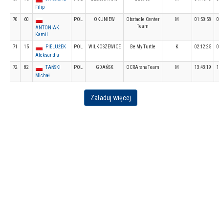
Filip
70
60
POL
OKUNIEW
Obstacle Center
M
01:50:58
0
Team
ANTONIAK
Kamil
71
15
PIELUŻEK
POL
WILKOSZEWICE
Be My Turtle
K
02:12:25
0
Aleksandra
72
82
TAŃSKI
POL
GDAŃSK
OCRArenaTeam
M
13:43:19
1
Michał
Załaduj więcej