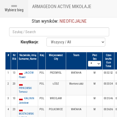
ARMAGEDON ACTIVE MIKOŁAJE
Toggle
Wybierz bieg
navigation
Stan wyników:
NIEOFICJALNE
Klasyfikacje:
#
Nr
Nazwisko, imię
Kraj
Miejscowość
Team
Płeć
Czas
Bib
Surname, Name
City
Sex
brutto
Gun
Time
1
13
JACIÓW
POL
PRZEMYŚL
WATAHA
M
00:32:52
0
Paweł
2
20
POL
ŁÓDŹ
Warriors Łódź
M
00:33:34
0
PRYKOWSKI
Tomasz
3
10
KALININ
POL
WROCŁAW
M
00:35:46
0
Jarosław
4
23
POL
POLKOWICE
WATAHA
M
00:36:06
0
MOSTKOWSKI