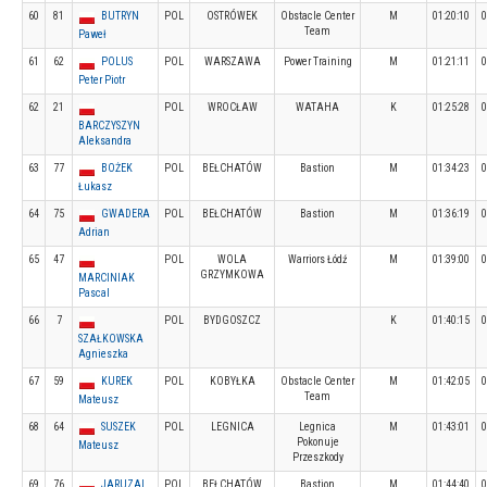
60
81
BUTRYN
POL
OSTRÓWEK
Obstacle Center
M
01:20:10
0
Team
Paweł
61
62
POLUS
POL
WARSZAWA
Power Training
M
01:21:11
0
Peter Piotr
62
21
POL
WROCŁAW
WATAHA
K
01:25:28
0
BARCZYSZYN
Aleksandra
63
77
BOŻEK
POL
BEŁCHATÓW
Bastion
M
01:34:23
0
Łukasz
64
75
GWADERA
POL
BEŁCHATÓW
Bastion
M
01:36:19
0
Adrian
65
47
POL
WOLA
Warriors Łódź
M
01:39:00
0
GRZYMKOWA
MARCINIAK
Pascal
66
7
POL
BYDGOSZCZ
K
01:40:15
0
SZAŁKOWSKA
Agnieszka
67
59
KUREK
POL
KOBYŁKA
Obstacle Center
M
01:42:05
0
Team
Mateusz
68
64
SUSZEK
POL
LEGNICA
Legnica
M
01:43:01
0
Pokonuje
Mateusz
Przeszkody
69
76
JARUZAL
POL
BEŁCHATÓW
Bastion
M
01:44:40
0