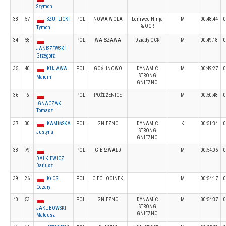
Szymon
33
57
SZUFLICKI
POL
NOWA WOLA
Leniwce Ninja
M
00:48:44
0
& OCR
Tymon
34
58
POL
WARSZAWA
Dziady OCR
M
00:49:18
0
JANISZEWSKI
Grzegorz
35
40
KUJAWA
POL
GOŚLINOWO
DYNAMIC
M
00:49:27
0
STRONG
Marcin
GNIEZNO
36
6
POL
POŻDŻENICE
M
00:50:48
0
IGNACZAK
Tomasz
37
30
KAMIŃSKA
POL
GNIEZNO
DYNAMIC
K
00:51:34
0
STRONG
Justyna
GNIEZNO
38
79
POL
GIERZWAŁD
M
00:54:05
0
DALKIEWICZ
Dariusz
39
26
KŁOS
POL
CIECHOCINEK
M
00:54:17
0
Cezary
40
53
POL
GNIEZNO
DYNAMIC
M
00:54:37
0
STRONG
JAKUBOWSKI
GNIEZNO
Mateusz