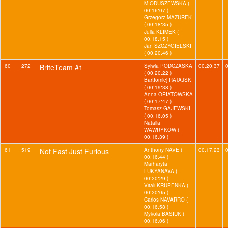
MIODUSZEWSKA (
00:16:07 )
Grzegorz MAZUREK
( 00:18:35 )
Julia KLIMEK (
00:18:15 )
Jan SZCZYGIELSKI
( 00:20:46 )
60
272
BriteTeam #1
Sylwia PODCZASKA
00:20:37
( 00:20:22 )
Bartłomiej RATAJSKI
( 00:19:38 )
Anna OPIATOWSKA
( 00:17:47 )
Tomasz GAJEWSKI
( 00:16:05 )
Natalia
WAWRYKOW (
00:16:39 )
61
519
Not Fast Just Furious
Anthony NAVE (
00:17:23
00:16:44 )
Marharyta
LUKYANAVA (
00:20:29 )
Vitali KRUPENKA (
00:20:05 )
Carlos NAVARRO (
00:16:58 )
Mykola BASIUK (
00:16:06 )