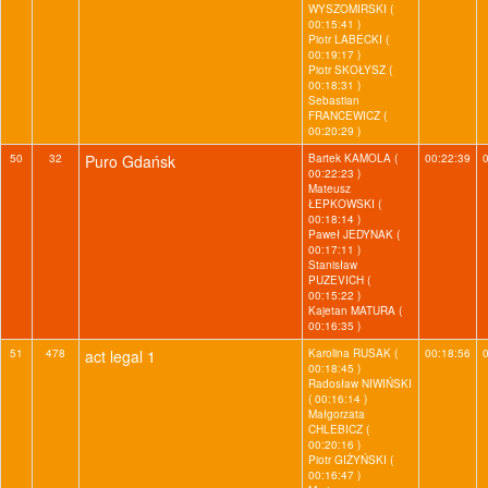
WYSZOMIRSKI (
00:15:41 )
Piotr LABECKI (
00:19:17 )
Piotr SKOŁYSZ (
00:18:31 )
Sebastian
FRANCEWICZ (
00:20:29 )
50
32
Puro Gdańsk
Bartek KAMOLA (
00:22:39
00:22:23 )
Mateusz
ŁEPKOWSKI (
00:18:14 )
Paweł JEDYNAK (
00:17:11 )
Stanisław
PUZEVICH (
00:15:22 )
Kajetan MATURA (
00:16:35 )
51
478
act legal 1
Karolina RUSAK (
00:18:56
00:18:45 )
Radosław NIWIŃSKI
( 00:16:14 )
Małgorzata
CHLEBICZ (
00:20:16 )
Piotr GIŻYŃSKI (
00:16:47 )