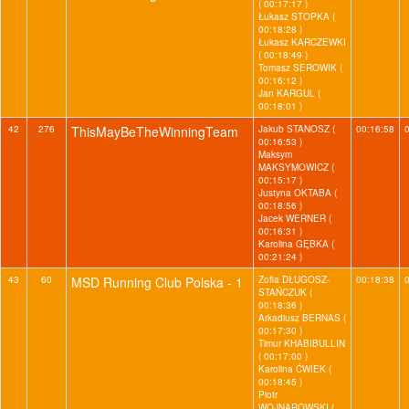
( 00:17:17 )
Łukasz STOPKA (
00:18:28 )
Łukasz KARCZEWKI
( 00:18:49 )
Tomasz SEROWIK (
00:16:12 )
Jan KARGUL (
00:18:01 )
42
276
ThisMayBeTheWinningTeam
Jakub STANOSZ (
00:16:58
00:16:53 )
Maksym
MAKSYMOWICZ (
00:15:17 )
Justyna OKTABA (
00:18:56 )
Jacek WERNER (
00:16:31 )
Karolina GĘBKA (
00:21:24 )
43
60
MSD Running Club Polska - 1
Zofia DŁUGOSZ-
00:18:38
STAŃCZUK (
00:18:36 )
Arkadiusz BERNAS (
00:17:30 )
Timur KHABIBULLIN
( 00:17:00 )
Karolina ĆWIEK (
00:18:45 )
Piotr
WOJNAROWSKI (