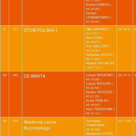
00:17:00 )
Andrzej KWAPIS (
00:16:39 )
Damian
LEWANDOWSKI (
00:16:40 )
57
121
STOW POLSKA 1
Filip JUNOWICZ (
00:18:31
00:17:51 )
Artur ŁYDA (
00:20:07 )
Artur MALCZYK (
00:16:36 )
Sebastian KOLUS (
00:17:54 )
Norbert PUCHALSKI
( 00:17:21 )
58
483
DS WARTA
Łukasz WIADERNY (
00:14:11
00:14:09 )
Łukasz BOGUCKI (
00:22:54 )
Damian SKOCZEK (
00:21:25 )
Aneta PAWLAK (
00:16:54 )
Artur TRZASKOMA (
00:15:12 )
59
553
Akademia Leona
Zachariasz
00:17:00
STAWOWIAK (
Koźmińskiego
00:16:39 )
Aleksandra PUCEK-