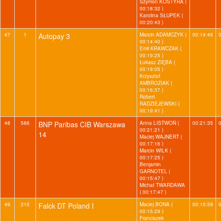
Szymon KOSTYRA (
00:18:32 )
Karolina SŁUPEK (
00:20:43 )
47
1
Autopay 3
Marcin ADAMCZYK (
00:14:45
00:14:40 )
Emil KRAWCZAK (
00:19:25 )
Łukasz ZIĘBA (
00:19:05 )
Krzysztof
AMBROZIAK (
00:16:37 )
Robert
RADZIEJEWSKI (
00:19:41 )
48
586
BNP Paribas CIB Warszawa
Anna LISTWOŃ (
00:21:35
00:21:21 )
14
Maciej WAJNERT (
00:17:16 )
Marcin WILK (
00:17:25 )
Benjamin
GARNOTEL (
00:15:47 )
Michał TWARDAWA
( 00:17:47 )
49
315
Falck DT Poland I
Maciej BONA (
00:15:59
00:15:29 )
Franciszek