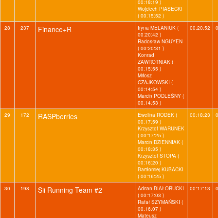
00:18:19 )
Wojciech PIASECKI
( 00:15:52 )
28
237
Finance+R
Iryna MELANIUK (
00:20:52
00:20:42 )
Radosław NGUYEN
( 00:20:31 )
Konrad
ZAWROTNIAK (
00:15:55 )
Miłosz
CZAJKOWSKI (
00:14:54 )
Marcin PODLEŚNY (
00:14:53 )
29
172
RASPberries
Ewelina RODEK (
00:18:23
00:17:59 )
Krzysztof WARUNEK
( 00:17:25 )
Marcin DZIENNIAK (
00:18:35 )
Krzysztof STOPA (
00:16:20 )
Bartłomiej KUBACKI
( 00:16:25 )
30
198
Sii Running Team #2
Adrian BIAŁORUCKI
00:17:13
( 00:17:03 )
Rafał SZYMAŃSKI (
00:16:07 )
Mateusz