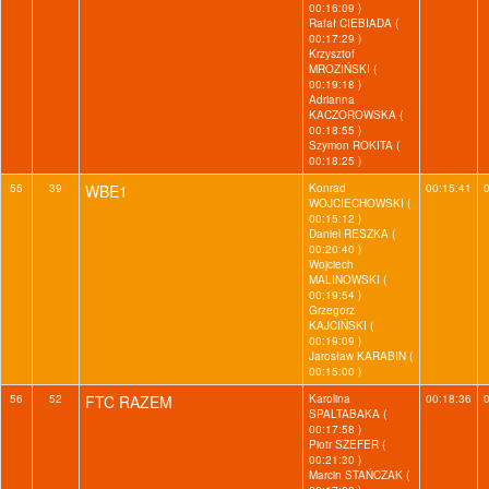
00:16:09 )
Rafał CIEBIADA (
00:17:29 )
Krzysztof
MROZIŃSKI (
00:19:18 )
Adrianna
KACZOROWSKA (
00:18:55 )
Szymon ROKITA (
00:18:25 )
55
39
WBE1
Konrad
00:15:41
WOJCIECHOWSKI (
00:15:12 )
Daniel RESZKA (
00:20:40 )
Wojciech
MALINOWSKI (
00:19:54 )
Grzegorz
KAJCIŃSKI (
00:19:09 )
Jarosław KARABIN (
00:15:00 )
56
52
FTC RAZEM
Karolina
00:18:36
SPALTABAKA (
00:17:58 )
Piotr SZEFER (
00:21:30 )
Marcin STAŃCZAK (