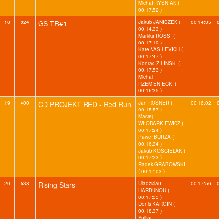
Michał RYŚNIAK (
00:17:52 )
18
324
GS TR#1
Jakub JANISZEK (
00:14:35
00:14:33 )
Markku ROSSI (
00:17:19 )
Kate VASILEVICH (
00:17:47 )
Konrad ZILINSKI (
00:17:53 )
Michal
RZEMIENIECKI (
00:16:35 )
19
400
CD PROJEKT RED - Red Run
Jan ROSNER (
00:16:02
00:15:57 )
Maciej
WŁODARKIEWICZ (
00:17:24 )
Paweł BURZA (
00:16:34 )
Jakub KOŚCIELAK (
00:17:23 )
Radek GRABOWSKI
( 00:17:03 )
20
538
Rising Stars
Uladzislau
00:17:56
HARBUNOU (
00:17:33 )
Denis KARGIN (
00:18:37 )
Yuliya