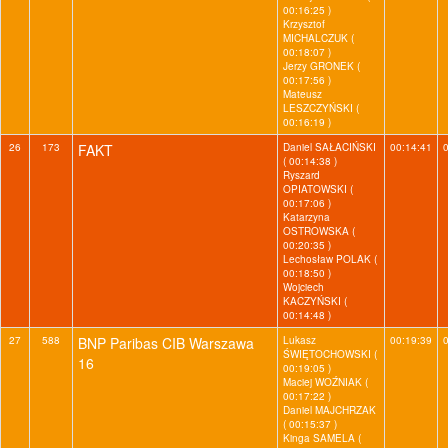
00:16:25 )
Krzysztof
MICHALCZUK (
00:18:07 )
Jerzy GRONEK (
00:17:56 )
Mateusz
LESZCZYŃSKI (
00:16:19 )
26
173
FAKT
Daniel SAŁACIŃSKI
00:14:41
( 00:14:38 )
Ryszard
OPIATOWSKI (
00:17:06 )
Katarzyna
OSTROWSKA (
00:20:35 )
Lechosław POLAK (
00:18:50 )
Wojciech
KACZYŃSKI (
00:14:48 )
27
588
BNP Paribas CIB Warszawa
Lukasz
00:19:39
ŚWIĘTOCHOWSKI (
16
00:19:05 )
Maciej WOŹNIAK (
00:17:22 )
Daniel MAJCHRZAK
( 00:15:37 )
Kinga SAMELA (