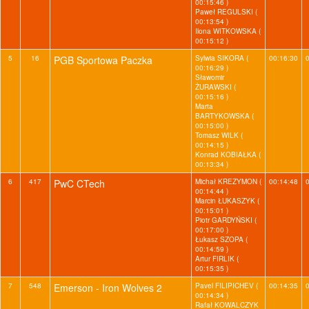
00:15:46 )
Paweł REGULSKI (
00:13:54 )
Ilona WITKOWSKA (
00:15:12 )
5
16
PGB Sportowa Paczka
Sylwia SIKORA (
00:16:30
00:16:29 )
Sławomir
ŻURAWSKI (
00:15:16 )
Marta
BARTYKOWSKA (
00:15:00 )
Tomasz WILK (
00:14:15 )
Konrad KOBIAŁKA (
00:13:34 )
6
417
PwC CTech
Michał KREZYMON (
00:14:48
00:14:44 )
Marcin ŁUKASZYK (
00:15:01 )
Piotr GARDYŃSKI (
00:17:00 )
Łukasz SZOPA (
00:14:59 )
Artur FIRLIK (
00:15:35 )
7
548
Emerson - Iron Wolves 2
Pavel FILIPICHEV (
00:14:35
00:14:34 )
Rafał KOWALCZYK