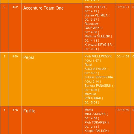
2
452
Accenture Team One
Maciej BLOCH (
00:14:21
00:14:19 )
Stefan VETRILA (
00:13:57 )
Radosław
GAJEWSKI (
00:14:08 )
Mateusz ŚLEDZIK (
00:14:18 )
Krzysztof KRYGIER (
00:13:04 )
3
459
Pepsi
Piotr MIELEWCZYK
00:11:58
( 00:11:57 )
Rafał
AUGUSTYNIAK (
00:13:07 )
Łukasz PRZEPIORA
( 00:15:14 )
Bartosz PANASIUK (
00:16:36 )
Mateusz
PÓŁTORAK (
00:15:04 )
4
476
Fulfilio
Marek
00:14:59
MIKOŁAJCZYK (
00:14:58 )
Piotr TOKARSKI (
00:12:13 )
Kacper PALUCH (