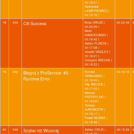
00:18:01 )
Radosław
ŁAWRYNOWICZ (
00:15:16 )
78
349
Citi Success
Bolat DROZD (
00:22:49
00:22:26 )
Marin
KWIATKOWSKI (
00:16:42 )
Adrien FLINOIS (
00:17:08 )
Veselin VASILEV (
00:19:21 )
Grzegorz WIECHA (
00:16:23 )
79
346
Biegnij z ProService: #2 -
Konrad
00:19:16
TARNOWSKI (
Runtime Error
00:18:45 )
Filip WIĘCEK (
00:17:05 )
Mariusz
PRZYBYLSKI (
00:18:05 )
Tomasz
JUROWCZYK (
00:19:17 )
Paweł NOWAK (
00:18:48 )
80
549
Szybsi niż Wczoraj
Adrian ORLIK (
00:15:39
00:15:29 )