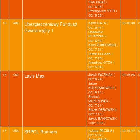
Piotr KNIAŹ (
00:16:26 )
Przemysław ZDEB (
00:15:55 )
13
489
Ubezpieczeniowy Fundusz
Kamil GALA (
00:16:08
00:15:41 )
Gwarancyjny 1
Radosław
BEDYŃSKI (
00:15:59 )
Karol ŻUBROWSKI (
00:17:21 )
Dawid ŁUCZAK (
00:17:28 )
Arkadiusz OTOK (
00:15:54 )
14
460
Lay's Max
Jakub WOŹNIAK (
00:16:26
00:16:24 )
Julian
KRZYZANOWSKI (
00:16:30 )
Bartosz
MOZDZONEK (
00:17:21 )
Błażej DĘBOWSKI (
00:17:13 )
Jakub BAŃKOWSKI
( 00:15:39 )
15
356
SRPOL Runners
Łukasz PACUŁA (
00:15:47
00:15:39 )
Adam ZIAJA (