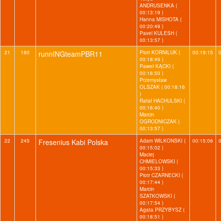
ANDRUSENKA (
00:13:19 )
Hanna MISHOTA (
00:20:49 )
Pavel KULESH (
00:13:57 )
21
180
runnINGteamPBR11
Piotr KORNILUK (
00:19:15
00:18:49 )
Paweł KĄCKI (
00:16:50 )
Przemysław
OLSZAK ( 00:18:16
)
Rafał HACHULSKI (
00:16:40 )
Marcin
OGRODNICZAK (
00:13:57 )
22
245
Fresenius Kabi Polska
Adam WILKONSKI (
00:15:06
00:15:02 )
Maciej
CHMIELOWSKI (
00:15:33 )
Piotr CZARNECKI (
00:17:44 )
Marcin
SZATKOWSKI (
00:17:54 )
Agata PRZYBYSZ (
00:18:51 )