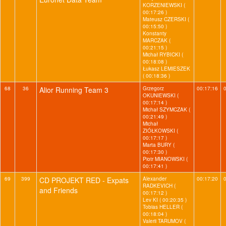
KORZENIEWSKI (
00:17:26 )
Mateusz CZERSKI (
00:15:50 )
Konstanty
MARCZAK (
00:21:15 )
Michał RYBICKI (
00:18:08 )
Łukasz LEMIESZEK
( 00:18:36 )
68
36
Alior Running Team 3
Grzegorz
00:17:16
OKUNIEWSKI (
00:17:14 )
Michał SZYMCZAK (
00:21:49 )
Michał
ZIÓŁKOWSKI (
00:17:17 )
Marta BURY (
00:17:30 )
Piotr MIANOWSKI (
00:17:41 )
69
399
CD PROJEKT RED - Expats
Alexander
00:17:20
RADKEVICH (
and Friends
00:17:12 )
Lev KI ( 00:20:35 )
Tobias HELLER (
00:18:04 )
Valerii TARUMOV (