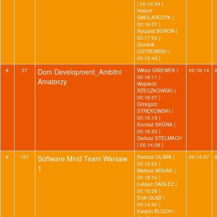
( 00:13:34 )
Hubert
SMOLARCZYK (
00:16:07 )
Ryszard BOROŃ (
00:17:53 )
Dominik
OSTROWSKI (
00:15:43 )
8
37
Dom Development_Ambitni
Wiktor GNIEWEK (
00:16:14
00:16:11 )
Amatorzy
Wojciech
RZECZKOWSKI (
00:16:07 )
Grzegorz
STRĘKOWSKI (
00:15:15 )
Konrad SKÓRA (
00:16:20 )
Dariusz STELMACH
( 00:14:26 )
9
157
Software Mind Team Warsaw
Bartosz OLIWA (
00:15:57
00:15:53 )
1
Mariusz MISIAK (
00:18:10 )
Łukasz DADLEZ (
00:15:26 )
Eryk GŁĄB (
00:14:40 )
Kacper BLOCH (