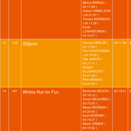
Michał BIRAGA (
00:17:59 )
Hubert CHMIELECKI
( 00:21:57 )
Tomasz BIERNACKI
( 00:17:26 )
Kamil
LEWANDOWSKI (
00:16:57 )
73
129
ISSprint
Karolina WHILDE (
00:17:58
00:17:53 )
Piotr STACHOWIAK
( 00:15:56 )
Filip JANICKI (
00:17:11 )
Norbert
ŚLUSARCZYK (
00:21:06 )
Piotr HERIAN (
00:20:03 )
74
481
Whites Run for Fun
Bartłomiej WÓJCIK (
00:19:41
00:19:12 )
Antoni WILKOŃSKI (
00:15:30 )
Maciej WOŹNIAK (
00:20:45 )
Karol BOROWY (
00:19:27 )
Marcin DRABIK (
00:16:52 )