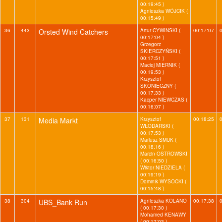
00:19:45 )
Agnieszka WÓJCIK (
00:15:49 )
36
443
Orsted Wind Catchers
Artur CYWINSKI (
00:17:07
00:17:04 )
Grzegorz
SKIERCZYŃSKI (
00:17:51 )
Maciej MIERNIK (
00:19:53 )
Krzysztof
SKONIECZNY (
00:17:33 )
Kacper NIEWCZAS (
00:16:07 )
37
131
Media Markt
Krzysztof
00:18:25
WŁODARSKI (
00:17:53 )
Mariusz SMUK (
00:18:16 )
Marcin OSTROWSKI
( 00:16:50 )
Wiktor NIEDZIELA (
00:19:19 )
Dominik WYSOCKI (
00:15:48 )
38
304
UBS_Bank Run
Agnieszka KOLANO
00:17:38
( 00:17:30 )
Mohamed KENAWY
( 00:17:03 )