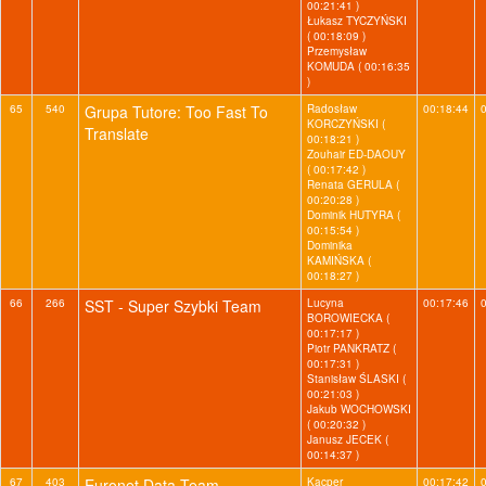
00:21:41 )
Łukasz TYCZYŃSKI
( 00:18:09 )
Przemysław
KOMUDA ( 00:16:35
)
65
540
Grupa Tutore: Too Fast To
Radosław
00:18:44
KORCZYŃSKI (
Translate
00:18:21 )
Zouhair ED-DAOUY
( 00:17:42 )
Renata GERULA (
00:20:28 )
Dominik HUTYRA (
00:15:54 )
Dominika
KAMIŃSKA (
00:18:27 )
66
266
SST - Super Szybki Team
Lucyna
00:17:46
BOROWIECKA (
00:17:17 )
Piotr PANKRATZ (
00:17:31 )
Stanisław ŚLASKI (
00:21:03 )
Jakub WOCHOWSKI
( 00:20:32 )
Janusz JECEK (
00:14:37 )
67
403
Euronet Data Team
Kacper
00:17:42