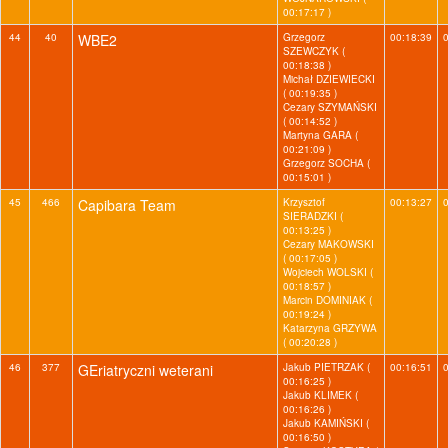
00:17:17 )
44
40
WBE2
Grzegorz
00:18:39
SZEWCZYK (
00:18:38 )
Michał DZIEWIECKI
( 00:19:35 )
Cezary SZYMAŃSKI
( 00:14:52 )
Martyna GARA (
00:21:09 )
Grzegorz SOCHA (
00:15:01 )
45
466
Capibara Team
Krzysztof
00:13:27
SIERADZKI (
00:13:25 )
Cezary MAKOWSKI
( 00:17:05 )
Wojciech WOLSKI (
00:18:57 )
Marcin DOMINIAK (
00:19:24 )
Katarzyna GRZYWA
( 00:20:28 )
46
377
GEriatryczni weterani
Jakub PIETRZAK (
00:16:51
00:16:25 )
Jakub KLIMEK (
00:16:26 )
Jakub KAMIŃSKI (
00:16:50 )