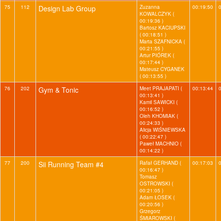
75
112
Design Lab Group
Zuzanna
00:19:50
KOWALCZYK (
00:19:36 )
Bartosz KACIUPSKI
( 00:18:51 )
Marta SZAFNICKA (
00:21:55 )
Artur PIÓREK (
00:17:44 )
Mateusz CYGANEK
( 00:13:55 )
76
202
Gym & Tonic
Meet PRAJAPATI (
00:13:44
00:13:41 )
Kamil SAWICKI (
00:16:52 )
Oleh KHOMIAK (
00:24:33 )
Alicja WIŚNIEWSKA
( 00:22:47 )
Paweł MACHNIO (
00:14:22 )
77
200
Sii Running Team #4
Rafał GERHAND (
00:17:03
00:16:47 )
Tomasz
OSTROWSKI (
00:21:05 )
Adam ŁOSEK (
00:20:56 )
Grzegorz
ŚMIAROWSKI (