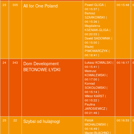
23
305
All for One Poland
Paweł GLIGA (
00:15:48
00:15:37 )
Bartosz
SZARKOWSKI (
00:15:36 )
Magdalena
KSENIAK-GLIGA (
00:20:03 )
Dawid SADOWNIK (
00:15:00 )
Błażej
PIWOWARCZYK (
00:18:41 )
24
343
Dom Development
Łukasz KOWALSKI (
00:16:17
00:15:41 )
BETONOWE ŁYDKI
Mateusz
KOWALEWSKI (
00:17:00 )
Konrad
SOKOŁOWSKI (
00:15:14 )
Wiktor KARST (
00:15:22 )
Paulina
JAROSIEWICZ (
00:21:46 )
25
22
Szybsi od hulajnogi
Patryk
00:16:53
MICHAŁOWSKI (
00:16:49 )
Maciej BŁACHNO (