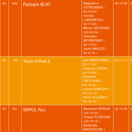
62
563
Pędzące BLIKI
Magdalena
00:15:59
OSTROWSKA (
00:15:55 )
Konrad
LUBOWIECKI (
00:17:39 )
Michał CIECIERSKI
( 00:20:49 )
Sebastian
MICHNOWSKI (
00:15:05 )
Jacek MAKLES (
00:21:31 )
63
184
Team InPost 2
Igor WIDERYŃSKI (
00:17:17
00:17:09 )
Katarzyna ZDON (
00:19:59 )
Krzysztof
DRUŻYŃSKI (
00:19:22 )
Łukasz BUBCZYK (
00:16:19 )
Adam DOLIŃSKI (
00:18:10 )
64
351
SRPOL Run
Alexandre DERGAY
00:15:25
( 00:15:23 )
Tomasz FLORCZAK
( 00:19:19 )
Bartłomiej
MATUSZCZAK (