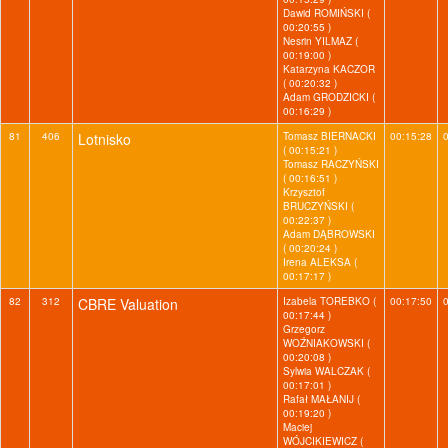
Dawid ROMIŃSKI (
00:20:55 )
Nesrin YILMAZ (
00:19:00 )
Katarzyna KACZOR
( 00:20:32 )
Adam GRODZICKI (
00:16:29 )
81
406
Lotnisko
Tomasz BIERNACKI
00:15:28
( 00:15:21 )
Tomasz RACZYŃSKI
( 00:16:51 )
Krzysztof
BRUCZYŃSKI (
00:22:37 )
Adam DĄBROWSKI
( 00:20:24 )
Irena ALEKSA (
00:17:17 )
82
312
CBRE Valuation
Izabela TOREBKO (
00:17:50
00:17:44 )
Grzegorz
WOŹNIAKOWSKI (
00:20:08 )
Sylwia WALCZAK (
00:17:01 )
Rafał MAŁANIJ (
00:19:20 )
Maciej
WÓJCIKIEWICZ (