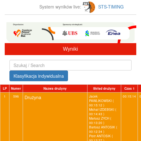
System wyników live:
STS-TIMING
Wyniki
Klasyfikacja indywidualna
LP
Numer
Nazwa drużyny
Skład drużyny
Czas 1
1
596
Drużyna
Jacek
00:15:14
PAWLIKOWSKI (
00:15:12 )
Michał IZDEBSKI (
00:14:43 )
Mariusz ZYCH (
00:13:20 )
Bartosz ANTOSIK (
00:12:34 )
Piotr ANTOSIK (
00:13:27 )