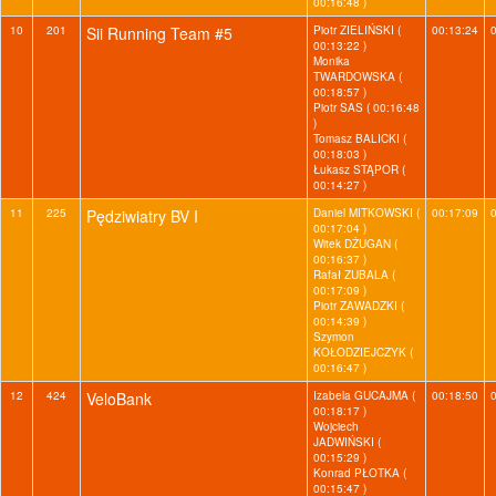
00:16:48 )
10
201
Sii Running Team #5
Piotr ZIELIŃSKI (
00:13:24
00:13:22 )
Monika
TWARDOWSKA (
00:18:57 )
Piotr SAS ( 00:16:48
)
Tomasz BALICKI (
00:18:03 )
Łukasz STĄPOR (
00:14:27 )
11
225
Pędziwiatry BV I
Daniel MITKOWSKI (
00:17:09
00:17:04 )
Witek DŻUGAN (
00:16:37 )
Rafał ZUBALA (
00:17:09 )
Piotr ZAWADZKI (
00:14:39 )
Szymon
KOŁODZIEJCZYK (
00:16:47 )
12
424
VeloBank
Izabela GUCAJMA (
00:18:50
00:18:17 )
Wojciech
JADWIŃSKI (
00:15:29 )
Konrad PŁOTKA (
00:15:47 )