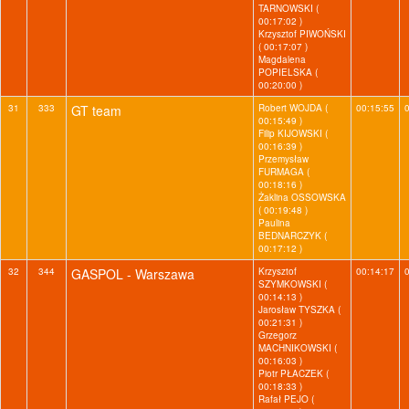
TARNOWSKI (
00:17:02 )
Krzysztof PIWOŃSKI
( 00:17:07 )
Magdalena
POPIELSKA (
00:20:00 )
31
333
GT team
Robert WOJDA (
00:15:55
00:15:49 )
Filip KIJOWSKI (
00:16:39 )
Przemysław
FURMAGA (
00:18:16 )
Żaklina OSSOWSKA
( 00:19:48 )
Paulina
BEDNARCZYK (
00:17:12 )
32
344
GASPOL - Warszawa
Krzysztof
00:14:17
SZYMKOWSKI (
00:14:13 )
Jarosław TYSZKA (
00:21:31 )
Grzegorz
MACHNIKOWSKI (
00:16:03 )
Piotr PŁACZEK (
00:18:33 )
Rafał PEJO (