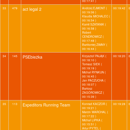
00:17:41 )
33
479
act legal 2
Andrzej EJMONT (
00:19:42
00:19:06 )
Klaudia MICHALEC (
00:16:54 )
Kamil SZATANIK (
00:16:58 )
Robert
CENDROWICZ (
00:17:48 )
Bartłomiej ZIMNY (
00:16:44 )
34
145
PSEbieżka
Krzysztof PAJĄK (
00:18:20
00:18:10 )
Tomasz SIEK (
00:19:19 )
Michał RYNKUN (
00:16:45 )
Jan PACZUCHA (
00:18:07 )
Bartosz
ZAGÓROWICZ (
00:15:39 )
35
113
Expeditors Running Team
Konrad KACZOR (
00:19:28
00:19:21 )
Marcin WARCHAL (
00:17:22 )
Michał LIPKA (
00:15:51 )
Artur PYTEL (