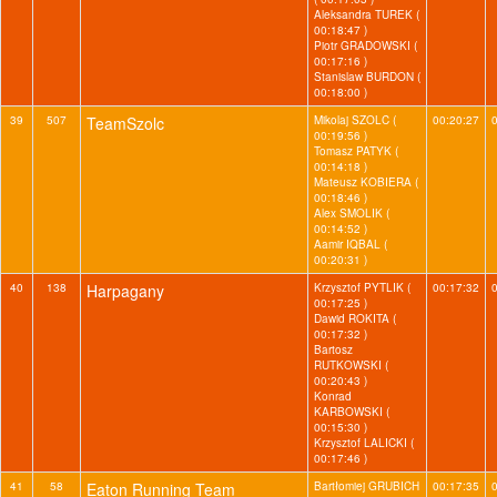
Aleksandra TUREK (
00:18:47 )
Piotr GRADOWSKI (
00:17:16 )
Stanislaw BURDON (
00:18:00 )
39
507
TeamSzolc
Mikolaj SZOLC (
00:20:27
00:19:56 )
Tomasz PATYK (
00:14:18 )
Mateusz KOBIERA (
00:18:46 )
Alex SMOLIK (
00:14:52 )
Aamir IQBAL (
00:20:31 )
40
138
Harpagany
Krzysztof PYTLIK (
00:17:32
00:17:25 )
Dawid ROKITA (
00:17:32 )
Bartosz
RUTKOWSKI (
00:20:43 )
Konrad
KARBOWSKI (
00:15:30 )
Krzysztof LALICKI (
00:17:46 )
41
58
Eaton Running Team
Bartłomiej GRUBICH
00:17:35