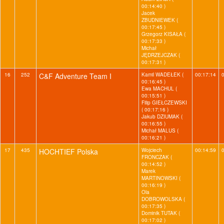
00:14:40 )
Jacek
ZBUDNIEWEK (
00:17:45 )
Grzegorz KISAŁA (
00:17:33 )
Michał
JĘDRZEJCZAK (
00:17:31 )
16
252
C&F Adventure Team I
Kamil WADEŁEK (
00:17:14
00:16:45 )
Ewa MACHUL (
00:15:51 )
Filip GIEŁCZEWSKI
( 00:17:16 )
Jakub DZIUMAK (
00:16:55 )
Michał MALUS (
00:16:21 )
17
435
HOCHTIEF Polska
Wojciech
00:14:59
FRONCZAK (
00:14:52 )
Marek
MARTINOWSKI (
00:16:19 )
Ola
DOBROWOLSKA (
00:17:35 )
Dominik TUTAK (
00:17:02 )