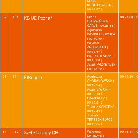
Marta
KOSIEDOWSKA (
00:17:57 )
52
251
KB UE Poznań
Milena
00:21:08
CZERWIŃSKA-
CARLS ( 00:20:55 )
Agnieszka
WOJCIECHOWSKA
( 00:19:39 )
Wojciech
ZMUDZIŃSKI (
00:17:44 )
Piotr STOLARSKI (
00:18:00 )
Jakub PRZYBYLSKI
( 00:13:42 )
53
554
KIRognie
Agnieszka
00:17:26
CHODAKOWSKA (
00:17:24 )
Adam SIWICKI (
00:22:18 )
Paweł KLUZ (
00:15:51 )
Tomasz KONOPKA (
00:17:49 )
Joanna
TERESZKIEWICZ (
00:16:55 )
54
152
Szybkie stopy DHL
Waldemar
00:16:17
MARCZYK (