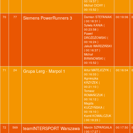
00:19:57 )
Michał CICHY (
00:15:52 )
70
77
Siemens PowerRunners 3
Damian STEFANIAK
00:19:06
( 00:18:31 )
Sylwia KANIA (
00:23:58 )
Paweł
DROŻDŻOWSKI (
00:16:24 )
Jakub WARDZIŃSKI
( 00:16:37 )
Michał
BIRANOWSKI (
00:15:52 )
71
24
Grupa Lerg - Marpol 1
Artur MATEJCZYK (
00:16:04
00:16:03 )
Agnieszka
KRZYŻEK (
00:21:10 )
Tomasz
ROMAŃCZUK (
00:16:12 )
Magda
KUCZYŃSKA (
00:19:10 )
Kamil KOWALCZUK
( 00:19:23 )
72
569
teamINTERSPORT Warszawa
Marcin SZPARGAŁA
00:17:50
( 00:17:27 )