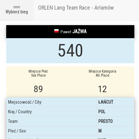
ORLEN Lang Team Race - Arłamów
Toggle
Wybierz bieg
navigation
JAŹWA
Paweł
540
Miejsce Płeć
Miejsce Kategoria
Sex Place
AG Place
89
12
Miejscowość / City:
ŁAŃCUT
Kraj / Country:
POL
Team
PRESTO
Płeć / Sex:
M