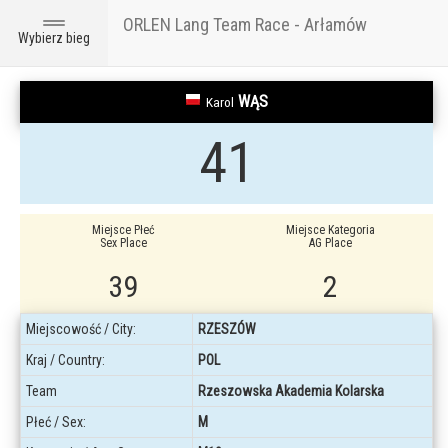
ORLEN Lang Team Race - Arłamów
Toggle
Wybierz bieg
navigation
WĄS
Karol
41
Miejsce Płeć
Miejsce Kategoria
Sex Place
AG Place
39
2
Miejscowość / City:
RZESZÓW
Kraj / Country:
POL
Team
Rzeszowska Akademia Kolarska
Płeć / Sex:
M