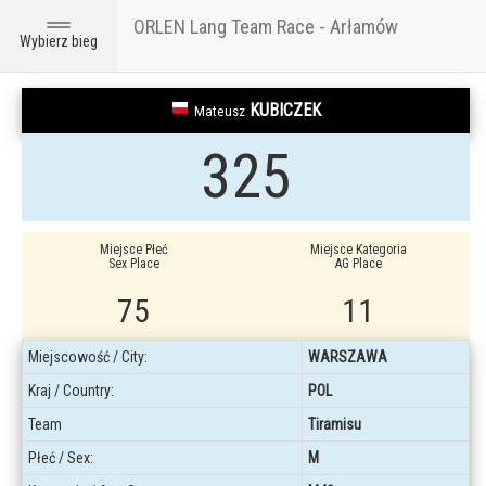
ORLEN Lang Team Race - Arłamów
Toggle
Wybierz bieg
navigation
KUBICZEK
Mateusz
325
Miejsce Płeć
Miejsce Kategoria
Sex Place
AG Place
75
11
Miejscowość / City:
WARSZAWA
Kraj / Country:
POL
Team
Tiramisu
Płeć / Sex:
M