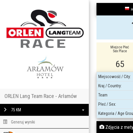
H
Miejsce Płeć
Sex Place
65
Miejscowość / City:
Kraj / Country:
Team
ORLEN Lang Team Race - Arłamów
Płeć / Sex:
75 KM
Kategoria / Age Grou
Generuj wyniki
Zdjęcia z mety