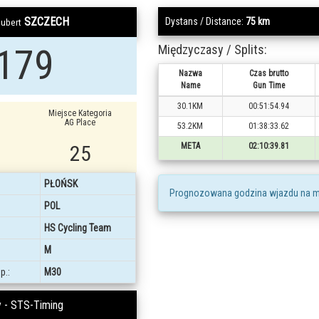
SZCZECH
Dystans / Distance:
75 km
ubert
179
Międzyczasy / Splits:
Nazwa
Czas brutto
Name
Gun Time
30.1KM
00:51:54.94
Miejsce Kategoria
AG Place
53.2KM
01:38:33.62
25
META
02:10:39.81
PŁOŃSK
Prognozowana godzina wjazdu na m
POL
HS Cycling Team
M
p.:
M30
 - STS-Timing