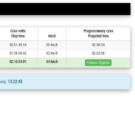
Czas netto
Prognozowany czas
Chip time
Km/h
Projected time
00:51:49.94
35 km/h
02:08:34
01:38:28.62
32 km/h
02:20:38
02:10:34.81
34 km/h
Pobierz Dyplom
etę:
13:22:43