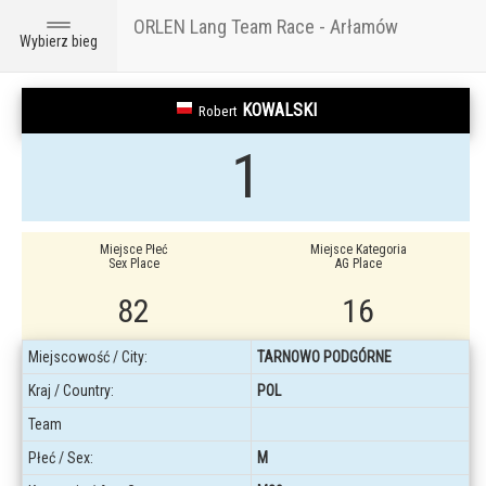
ORLEN Lang Team Race - Arłamów
Toggle
Wybierz bieg
navigation
KOWALSKI
Robert
1
Miejsce Płeć
Miejsce Kategoria
Sex Place
AG Place
82
16
Miejscowość / City:
TARNOWO PODGÓRNE
Kraj / Country:
POL
Team
Płeć / Sex:
M