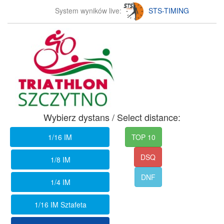
System wyników live:
STS-TIMING
Wybierz dystans / Select distance:
1/16 IM
TOP 10
DSQ
1/8 IM
DNF
1/4 IM
1/16 IM Sztafeta