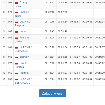
2
163
Czarny
00:12:27
00:00:39
00:53:48
00:00:59
00:21:25
Lotos
3
171
Spontan
00:09:46
00:57:38
Team
4
164
Drużyna z
00:10:16
00:00:54
00:58:51
00:00:55
00:23:34
Pasymia
5
167
Hobuco
00:19:45
00:51:42
6
166
Forma w
00:15:04
00:01:21
01:10:23
00:00:51
00:20:00
tydzień
7
161
BŁAŻEJA /
00:13:22
00:01:04
01:05:59
00:01:01
00:29:07
SEBAJK.CC
8
165
Elastyny
00:15:34
00:00:58
01:10:27
00:01:08
00:24:16
9
170
Przed
00:10:26
00:01:25
01:12:58
00:00:57
00:30:22
Północą
10
169
Promina
00:15:04
00:01:27
01:13:04
00:01:21
00:27:29
11
162
BŁAŻEJA /
00:18:44
00:01:00
01:08:32
00:00:57
00:32:46
SEBAJK.CC 2
Załaduj więcej