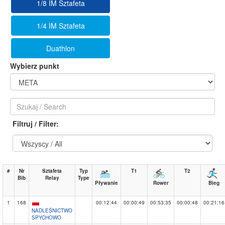
1/8 IM Sztafeta
1/4 IM Sztafeta
Duathlon
Wybierz punkt
Filtruj / Filter:
#
Nr
Sztafeta
Typ
T1
T2
Bib
Relay
Type
Pływanie
Rower
Bieg
1
168
00:12:44
00:00:49
00:53:35
00:00:48
00:21:16
NADLEŚNICTWO
SPYCHOWO