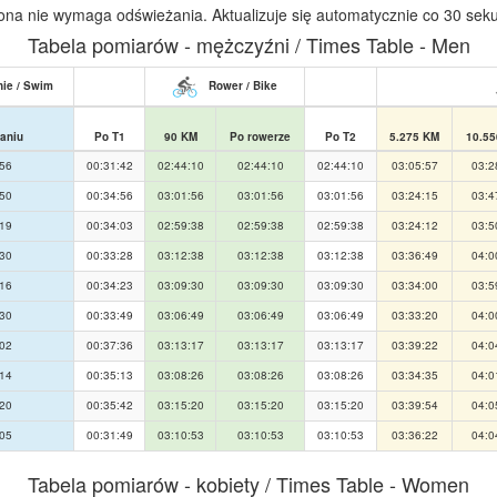
ona nie wymaga odświeżania. Aktualizuje się automatycznie co 30 sek
Tabela pomiarów - mężczyźni / Times Table - Men
ie / Swim
Rower / Bike
aniu
Po T1
90 KM
Po rowerze
Po T2
5.275 KM
10.5
:56
00:31:42
02:44:10
02:44:10
02:44:10
03:05:57
03:2
:50
00:34:56
03:01:56
03:01:56
03:01:56
03:24:15
03:4
:19
00:34:03
02:59:38
02:59:38
02:59:38
03:24:12
03:5
:30
00:33:28
03:12:38
03:12:38
03:12:38
03:36:49
04:0
:16
00:34:23
03:09:30
03:09:30
03:09:30
03:34:00
03:5
:30
00:33:49
03:06:49
03:06:49
03:06:49
03:33:20
04:0
:02
00:37:36
03:13:17
03:13:17
03:13:17
03:39:22
04:0
:14
00:35:13
03:08:26
03:08:26
03:08:26
03:34:35
04:0
:20
00:35:42
03:15:20
03:15:20
03:15:20
03:39:54
04:0
:05
00:31:49
03:10:53
03:10:53
03:10:53
03:36:22
04:0
Tabela pomiarów - kobiety / Times Table - Women