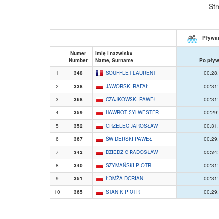
Str
Pływan
Numer
Imię i nazwisko
Number
Name, Surname
Po pływ
1
348
SOUFFLET LAURENT
00:28
2
338
JAWORSKI RAFAŁ
00:31
3
368
CZAJKOWSKI PAWEŁ
00:31
4
359
HAWROT SYLWESTER
00:29
5
352
GRZELEC JAROSŁAW
00:31
6
367
ŚWIDERSKI PAWEŁ
00:29
7
342
DZIEDZIC RADOSŁAW
00:34
8
340
SZYMAŃSKI PIOTR
00:31
9
351
ŁOMŻA DORIAN
00:31
10
365
STANIK PIOTR
00:29