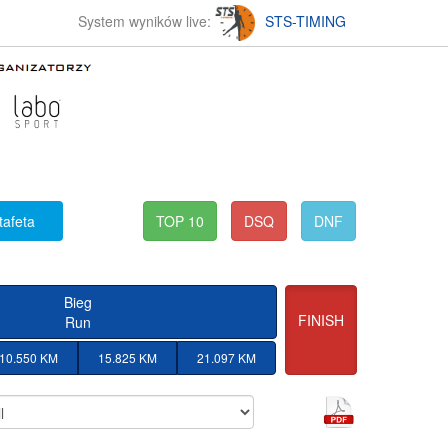
System wyników live:
STS-TIMING
tafeta
TOP 10
DSQ
DNF
Bieg
FINISH
Run
10.550 KM
15.825 KM
21.097 KM