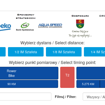
Wybierz dystans / Select distance:
1/2 IM Sztafeta
1/8 IM Sztafeta
1/4 IM Sz
Wybierz punkt pomiarowy / Select timing point:
Rower
T2
Bike
90 KM
5.275 KM
Filtruj / Filter: