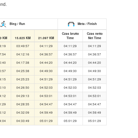
und.
Bieg / Run
Meta / Finish
Czas brutto
Czas netto
50 KM
15.825 KM
21.097 KM
Time
Net Time
8:19
03:49:57
04:11:29
04:11:29
04:11:29
7:54
04:12:16
04:36:57
04:36:57
04:36:57
0:40
04:17:38
04:44:20
04:44:20
04:44:20
0:57
04:25:38
04:49:30
04:49:30
04:49:30
9:15
04:25:23
04:51:29
04:51:29
04:51:29
0:10
04:26:50
04:52:03
04:52:03
04:52:03
4:12
04:29:13
04:53:01
04:53:01
04:53:01
1:29
04:28:35
04:54:47
04:54:47
04:54:47
5:12
04:32:09
04:59:49
04:59:49
04:59:49
4:04
04:33:49
05:01:29
05:01:29
05:01:29