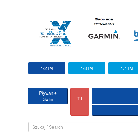
1/2 IM
1/8 IM
1/4 IM
Pływanie
T1
Swim