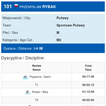
101
RYBAK
PRZEMYSLAW
Miejscowość / City:
Puławy
Team
Sportowe Puławy
Płeć / Sex:
M
Kategoria / Age Cat.:
M2
Dystans / Distance:
1/4 IM
Dyscyplina / Discipline:
Nazwa
Czas
Name
Time
00:17:36
Pływanie / Swim
T1
00:02:12
01:12:59
Rower / Bike
T2
00:02:05