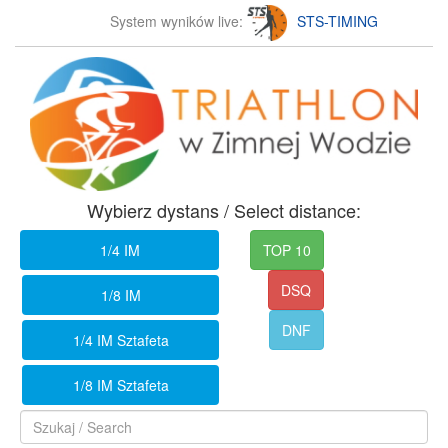
System wyników live:
STS-TIMING
Wybierz dystans / Select distance:
1/4 IM
TOP 10
DSQ
1/8 IM
DNF
1/4 IM Sztafeta
1/8 IM Sztafeta