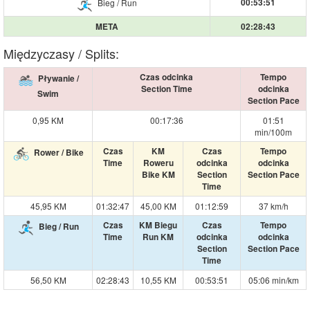
00:53:51
Bieg / Run
META
02:28:43
Międzyczasy / Splits:
Czas odcinka
Tempo
Pływanie /
Section Time
odcinka
Swim
Section Pace
0,95 KM
00:17:36
01:51
min/100m
Czas
KM
Czas
Tempo
Rower / Bike
Time
Roweru
odcinka
odcinka
Bike KM
Section
Section Pace
Time
45,95 KM
01:32:47
45,00 KM
01:12:59
37 km/h
Czas
KM Biegu
Czas
Tempo
Bieg / Run
Time
Run KM
odcinka
odcinka
Section
Section Pace
Time
56,50 KM
02:28:43
10,55 KM
00:53:51
05:06 min/km