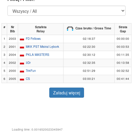
#
Nr
Sztafeta
Strata
Czas brutto / Gross Time
Bib
Relay
Gap
1
2003
FD Fellows
02:18:37
00:00:00
2
2001
MKK PST Mistral Lębork
02:22:30
00:03:53
3
2004
PKLA MASTERS
02:30:12
00:11:35
4
2002
3Dr
02:32:35
00:13:58
5
2000
Tri4Fun
02:51:29
00:32:52
6
2005
CS
03:00:21
00:41:44
Załaduj więcej
Loading time: 0.0016520023345947