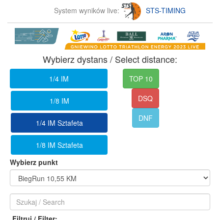
System wyników live:
STS-TIMING
Wybierz dystans / Select distance:
1/4 IM
TOP 10
DSQ
1/8 IM
DNF
1/4 IM Sztafeta
1/8 IM Sztafeta
Wybierz punkt
Filtruj / Filter: