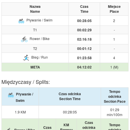
Nazwa
Czas
Miejsce
Name
Time
Place
Pływanie / Swim
2
00:28:05
T1
-
00:02:29
Rower / Bike
1
02:16:18
T2
-
00:01:12
Bieg / Run
4
01:23:58
1 (M)
META
04:12:02
Międzyczasy / Splits:
Tempo
Czas odcinka
Pływanie /
odcinka
Section Time
Swim
Section Pace
01:29
1.9 KM
00:28:05
min/100m
Czas
KM
Tempo
Czas
odcinka
Roweru
odcinka