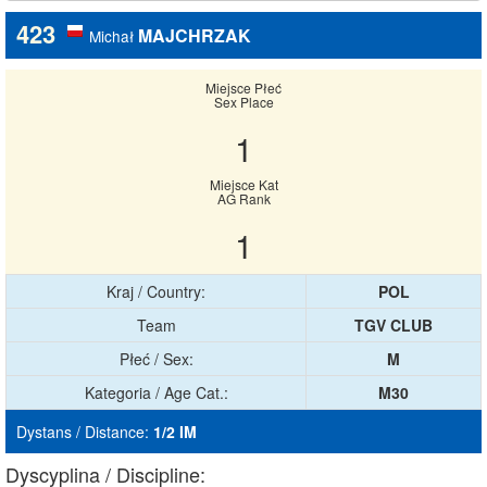
423
MAJCHRZAK
Michał
Miejsce Płeć
Sex Place
1
Miejsce Kat
AG Rank
1
Kraj / Country:
POL
Team
TGV CLUB
Płeć / Sex:
M
Kategoria / Age Cat.:
M30
Dystans / Distance:
1/2 IM
Dyscyplina / Discipline: