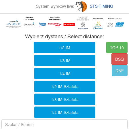
System wyników live:
STS-TIMING
Wybierz dystans / Select distance:
1/2 IM
TOP 10
DSQ
1/8 IM
DNF
1/4 IM
1/2 IM Sztafeta
1/8 IM Sztafeta
1/4 IM Sztafeta