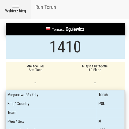
Run Toruń
Toggle
Wybierz bieg
navigation
Ogulewicz
Tomasz
1410
Miejsce Płeć
Miejsce Kategoria
Sex Place
AG Place
-
-
Miejscowość / City:
Toruń
Kraj / Country:
POL
Team
Płeć / Sex:
M