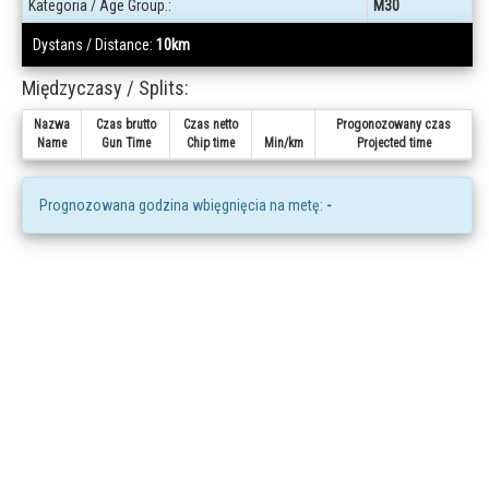
Kategoria / Age Group.:
M30
Dystans / Distance:
10km
Międzyczasy / Splits:
Nazwa
Czas brutto
Czas netto
Progonozowany czas
Name
Gun Time
Chip time
Min/km
Projected time
Prognozowana godzina wbięgnięcia na metę:
-