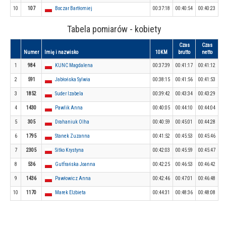
10
107
Boczar Bartłomiej
00:37:18
00:40:54
00:40:23
Tabela pomiarów - kobiety
Czas
Czas
Numer
Imię i nazwisko
10KM
brutto
netto
1
984
KUNC Magdalena
00:37:39
00:41:17
00:41:12
2
591
Jabłońska Sylwia
00:38:15
00:41:56
00:41:53
3
1852
Suder Izabela
00:39:42
00:43:34
00:43:29
4
1430
Pawlik Anna
00:40:05
00:44:10
00:44:04
5
305
Drahaniuk Olha
00:40:59
00:45:01
00:44:28
6
1795
Stanek Zuzanna
00:41:52
00:45:53
00:45:46
7
2305
Sitko Krystyna
00:42:03
00:45:59
00:45:47
8
536
Gutfrańska Joanna
00:42:25
00:46:53
00:46:42
9
1436
Pawłowicz Anna
00:42:46
00:47:01
00:46:48
10
1170
Marek Elżbieta
00:44:31
00:48:36
00:48:08