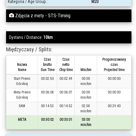
Kategoria / Age Group.:
M20
Zdjęcia z mety - STS-Timing
Dystans / Distance:
10km
Międzyczasy / Splits:
Czas
Czas
Progonozowany
Nazwa
brutto
netto
czas
Name
Gun Time
Chip time
Min/km
Projected time
Start Premii
00:02:50
00:02:49
00:00
00:00:00
Górskiej
min/km
Meta Premii
00:06:08
00:06:07
00:00
00:00:00
Górskiej
min/km
5KM
00:14:53
00:14:52
02:58
00:29:40
min/km
META
00:30:02
00:30:01
03:00
min/km