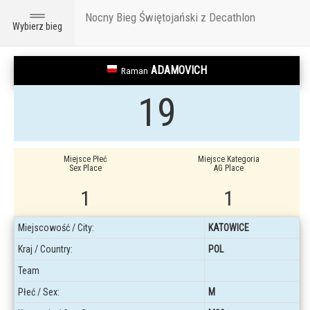
Nocny Bieg Świętojański z Decathlon
Toggle
Wybierz bieg
navigation
ADAMOVICH
Raman
19
Miejsce Płeć
Miejsce Kategoria
Sex Place
AG Place
1
1
Miejscowość / City:
KATOWICE
Kraj / Country:
POL
Team
Płeć / Sex:
M