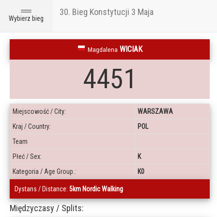
30. Bieg Konstytucji 3 Maja
Toggle
Wybierz bieg
navigation
WICIAK
Magdalena
4451
Miejscowość / City:
WARSZAWA
Kraj / Country:
POL
Team
Płeć / Sex:
K
Kategoria / Age Group.:
K0
Dystans / Distance:
5km Nordic Walking
Międzyczasy / Splits: