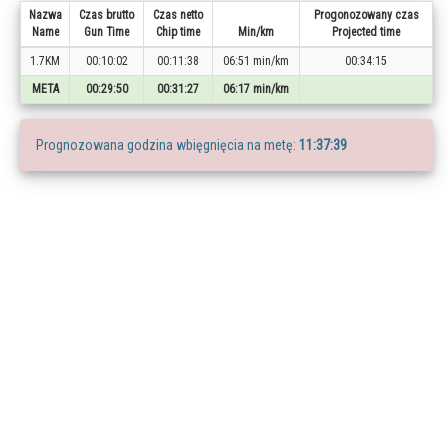
Nazwa
Czas brutto
Czas netto
Progonozowany czas
Name
Gun Time
Chip time
Min/km
Projected time
1.7KM
00:10:02
00:11:38
06:51 min/km
00:34:15
META
00:29:50
00:31:27
06:17 min/km
Prognozowana godzina wbięgnięcia na metę:
11:37:39