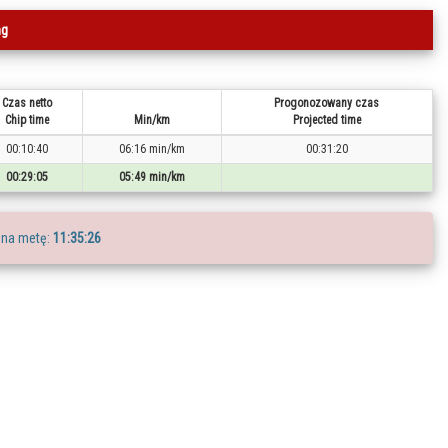
ng
Czas netto
Progonozowany czas
Chip time
Min/km
Projected time
00:10:40
06:16 min/km
00:31:20
00:29:05
05:49 min/km
 na metę:
11:35:26