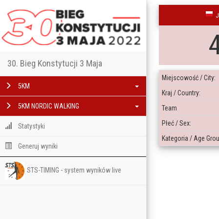
30. Bieg Konstytucji 3 Maja
Miejscowość / City:
5KM
Kraj / Country:
5KM NORDIC WALKING
Team
Płeć / Sex:
Statystyki
Kategoria / Age Grou
Generuj wyniki
STS-TIMING - system wyników live