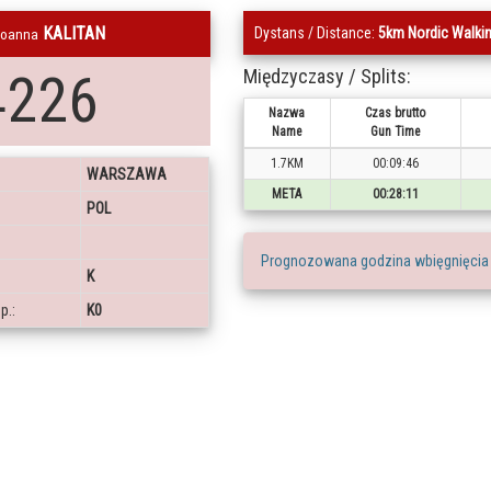
KALITAN
Dystans / Distance:
5km Nordic Walki
Joanna
4226
Międzyczasy / Splits:
Nazwa
Czas brutto
Name
Gun Time
1.7KM
00:09:46
WARSZAWA
META
00:28:11
POL
Prognozowana godzina wbięgnięcia
K
p.:
K0