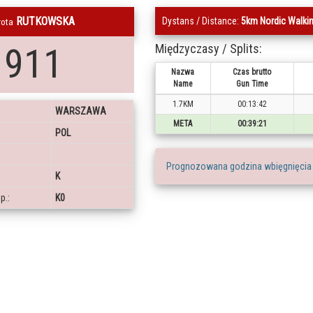
RUTKOWSKA
Dystans / Distance:
5km Nordic Walki
rota
1911
Międzyczasy / Splits:
Nazwa
Czas brutto
Name
Gun Time
1.7KM
00:13:42
WARSZAWA
META
00:39:21
POL
Prognozowana godzina wbięgnięcia
K
p.:
K0