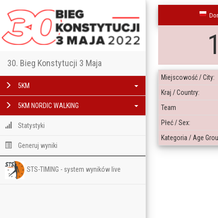
Do
30. Bieg Konstytucji 3 Maja
Miejscowość / City:
5KM
Kraj / Country:
5KM NORDIC WALKING
Team
Płeć / Sex:
Statystyki
Kategoria / Age Grou
Generuj wyniki
STS-TIMING - system wyników live