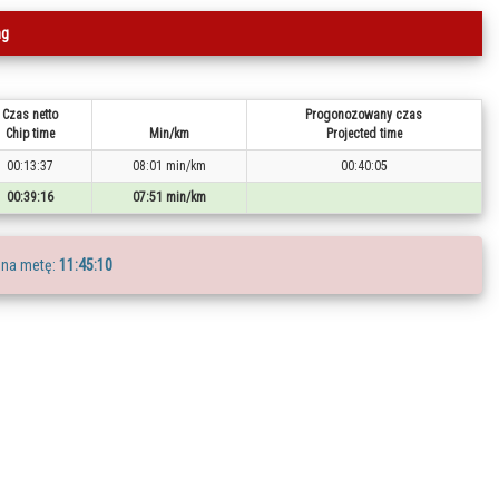
ng
Czas netto
Progonozowany czas
Chip time
Min/km
Projected time
00:13:37
08:01 min/km
00:40:05
00:39:16
07:51 min/km
 na metę:
11:45:10