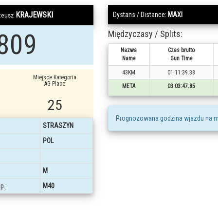
KRAJEWSKI
Dystans / Distance:
MAXI
teusz
809
Międzyczasy / Splits:
Nazwa
Czas brutto
Name
Gun Time
43KM
01:11:39.38
Miejsce Kategoria
AG Place
META
03:03:47.85
25
Prognozowana godzina wjazdu na m
STRASZYN
POL
M
p.:
M40