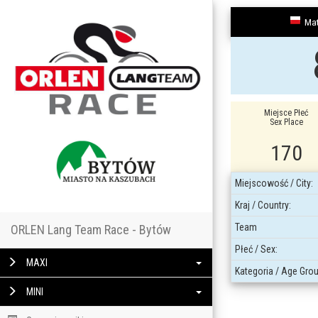
Ma
Miejsce Płeć
Sex Place
170
Miejscowość / City:
Kraj / Country:
Team
ORLEN Lang Team Race - Bytów
Płeć / Sex:
MAXI
Kategoria / Age Grou
MINI