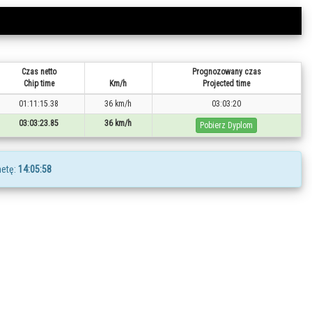
Czas netto
Prognozowany czas
Chip time
Km/h
Projected time
01:11:15.38
36 km/h
03:03:20
03:03:23.85
36 km/h
Pobierz Dyplom
etę:
14:05:58