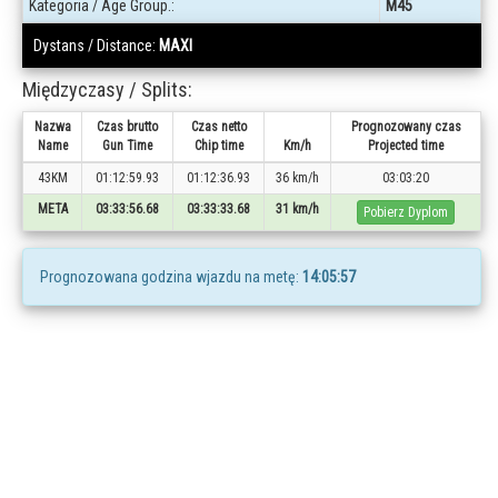
Kategoria / Age Group.:
M45
Dystans / Distance:
MAXI
Międzyczasy / Splits:
Nazwa
Czas brutto
Czas netto
Prognozowany czas
Name
Gun Time
Chip time
Km/h
Projected time
43KM
01:12:59.93
01:12:36.93
36 km/h
03:03:20
META
03:33:56.68
03:33:33.68
31 km/h
Pobierz Dyplom
Prognozowana godzina wjazdu na metę:
14:05:57