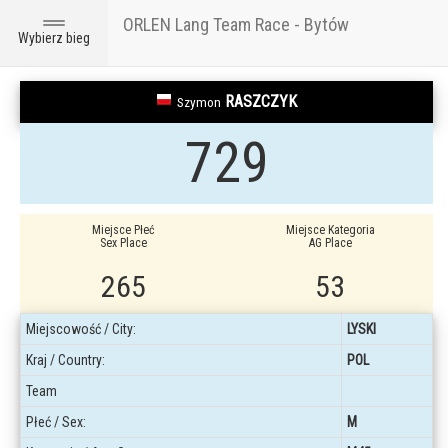
ORLEN Lang Team Race - Bytów
Toggle
Wybierz bieg
navigation
RASZCZYK
Szymon
729
Miejsce Płeć
Miejsce Kategoria
Sex Place
AG Place
265
53
Miejscowość / City:
LYSKI
Kraj / Country:
POL
Team
Płeć / Sex:
M