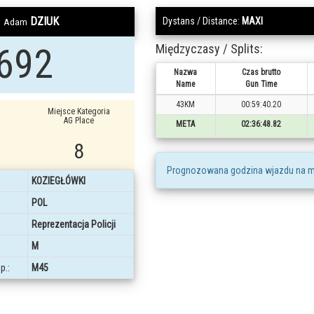
DZIUK
Dystans / Distance:
MAXI
Adam
692
Międzyczasy / Splits:
Nazwa
Czas brutto
Name
Gun Time
43KM
00:59:40.20
Miejsce Kategoria
AG Place
META
02:36:48.82
8
Prognozowana godzina wjazdu na m
KOZIEGŁÓWKI
POL
Reprezentacja Policji
M
p.:
M45