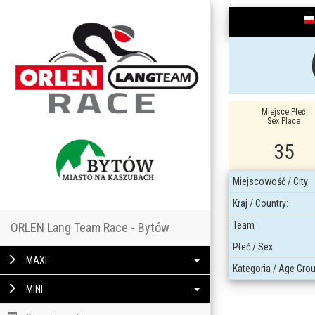
Miejsce Płeć
Sex Place
35
Miejscowość / City:
Kraj / Country:
Team
ORLEN Lang Team Race - Bytów
Płeć / Sex:
MAXI
Kategoria / Age Grou
MINI