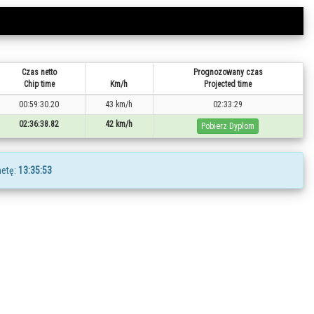
Czas netto
Prognozowany czas
Chip time
Km/h
Projected time
00:59:30.20
43 km/h
02:33:29
02:36:38.82
42 km/h
Pobierz Dyplom
etę:
13:35:53