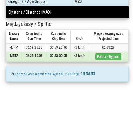
Kategoria / Age Group.:
M20
Dystans / Distance:
MAXI
Międzyczasy / Splits:
Nazwa
Czas brutto
Czas netto
Prognozowany czas
Name
Gun Time
Chip time
Km/h
Projected time
43KM
00:59:36.80
00:59:26.80
43 km/h
02:33:29
META
02:33:10.05
02:33:00.05
43 km/h
Pobierz Dyplom
Prognozowana godzina wjazdu na metę:
13:34:33