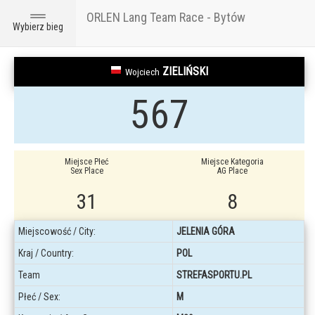
ORLEN Lang Team Race - Bytów
Toggle
Wybierz bieg
navigation
ZIELIŃSKI
Wojciech
567
Miejsce Płeć
Miejsce Kategoria
Sex Place
AG Place
31
8
Miejscowość / City:
JELENIA GÓRA
Kraj / Country:
POL
Team
STREFASPORTU.PL
Płeć / Sex:
M